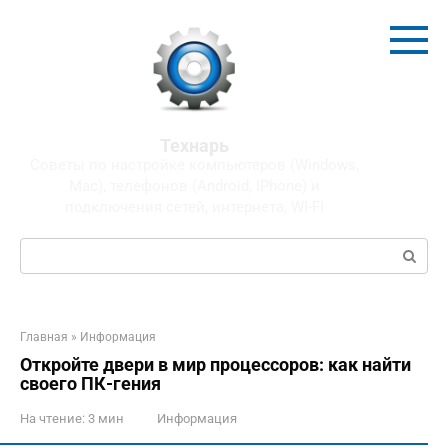
Перейти
к
контенту
Технарь
Советы по настройке компьютеров (Windows,
Mac), телефонов (Android, IPhone) и
подключения сетей, интернета, WI-FI
Поиск:
Главная
»
Информация
Откройте двери в мир процессоров: как найти
своего ПК-гения
На чтение:
3 мин
Информация