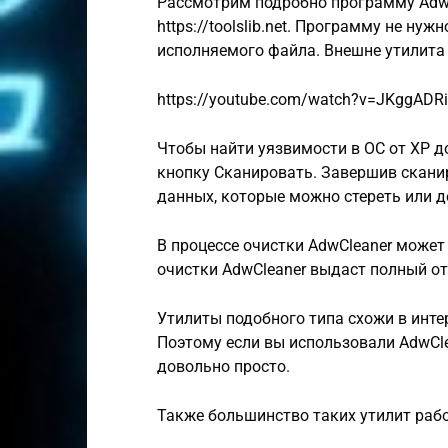
Рассмотрим подробно программу AdwC
https://toolslib.net. Программу не ну
исполняемого файла. Внешне утилита
https://youtube.com/watch?v=JKggADR
Чтобы найти уязвимости в ОС от XP до
кнопку Сканировать. Завершив скани
данных, которые можно стереть или д
В процессе очистки AdwCleaner может
очистки AdwCleaner выдаст полный от
Утилиты подобного типа схожи в инт
Поэтому если вы использовали AdwCle
довольно просто.
Также большинство таких утилит работ