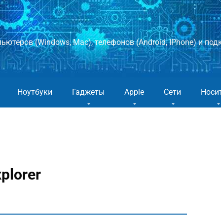
ютеров (Windows, Mac), телефонов (Android, IPhone) и подк
Ноутбуки
Гаджеты
Apple
Сети
Носи
plorer