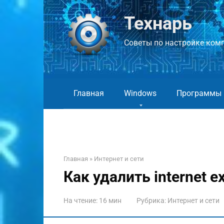
Перейти
к
Технарь
контенту
Советы по настройке компь
Главная
Windows
Программы
Главная
»
Интернет и сети
Как удалить internet ex
На чтение:
16 мин
Рубрика:
Интернет и сети