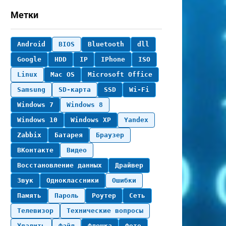
Метки
Android
BIOS
Bluetooth
dll
Google
HDD
IP
IPhone
ISO
Linux
Mac OS
Microsoft Office
Samsung
SD-карта
SSD
Wi-Fi
Windows 7
Windows 8
Windows 10
Windows XP
Yandex
Zabbix
Батарея
Браузер
ВКонтакте
Видео
Восстановление данных
Драйвер
Звук
Одноклассники
Ошибки
Память
Пароль
Роутер
Сеть
Телевизор
Технические вопросы
Удалить
Файл
Флешка
Фото