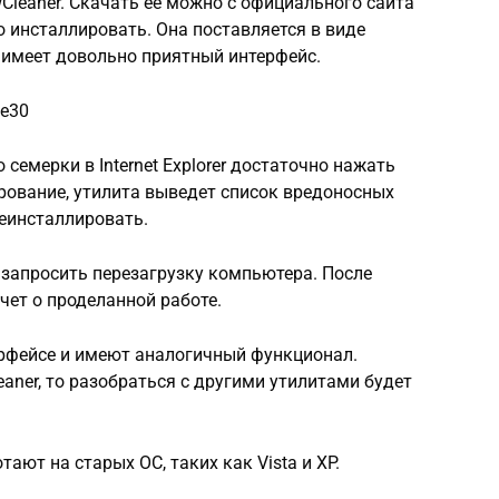
leaner. Скачать ее можно с официального сайта
жно инсталлировать. Она поставляется в виде
 имеет довольно приятный интерфейс.
ie30
 семерки в Internet Explorer достаточно нажать
рование, утилита выведет список вредоносных
еинсталлировать.
 запросить перезагрузку компьютера. После
чет о проделанной работе.
ерфейсе и имеют аналогичный функционал.
aner, то разобраться с другими утилитами будет
ают на старых ОС, таких как Vista и XP.