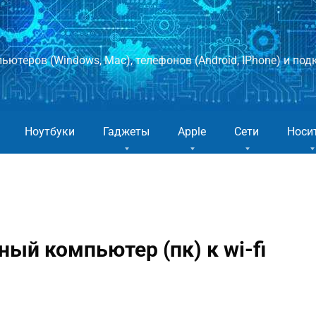
ютеров (Windows, Mac), телефонов (Android, IPhone) и подк
Ноутбуки
Гаджеты
Apple
Сети
Носи
ый компьютер (пк) к wi-fi