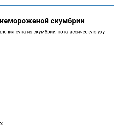
вежемороженой скумбрии
ления супа из скумбрии, но классическую уху
о: