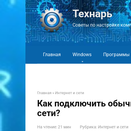
Перейти
к
Технарь
контенту
Советы по настройке компь
Главная
Windows
Программы
Главная
»
Интернет и сети
Как подключить обычн
сети?
На чтение:
21 мин
Рубрика:
Интернет и сети