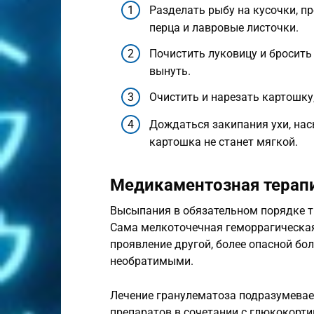
Разделать рыбу на кусочки, п
перца и лавровые листочки.
Почистить луковицу и бросить 
вынуть.
Очистить и нарезать картошку,
Дождаться закипания ухи, нас
картошка не станет мягкой.
Медикаментозная терап
Высыпания в обязательном порядке т
Сама мелкоточечная геморрагическая 
проявление другой, более опасной бо
необратимыми.
Лечение гранулематоза подразумевае
препаратов в сочетании с глюкокорт