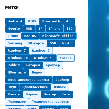
Метки
Android
BIOS
Bluetooth
dll
Google
HDD
IP
IPhone
ISO
Linux
Mac OS
Microsoft Office
Samsung
SD-карта
SSD
Wi-Fi
Windows 7
Windows 8
Windows 10
Windows XP
Yandex
Zabbix
Батарея
Браузер
ВКонтакте
Видео
Восстановление данных
Драйвер
Звук
Одноклассники
Ошибки
Память
Пароль
Роутер
Сеть
Телевизор
Технические вопросы
Удалить
Файл
Флешка
Фото