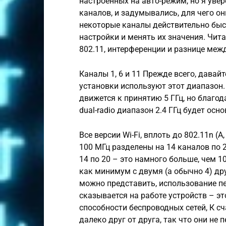
настроенных на авто-режим, но я увер
каналов, и задумывались, для чего они
некоторые каналы действительно быст
настройки и менять их значения. Чит
802.11, интерференции и разнице между
Каналы 1, 6 и 11 Прежде всего, давайте
установки используют этот диапазон. 
движется к принятию 5 ГГц, но благ
dual-radio диапазон 2.4 ГГц будет ос
Все версии Wi-Fi, вплоть до 802.11n (A
100 МГц разделены на 14 каналов по 
14 по 20 – это намного больше, чем 1
как минимум с двумя (а обычно 4) др
можно представить, использование п
сказывается на работе устройств – э
способности беспроводных сетей, К с
далеко друг от друга, так что они не