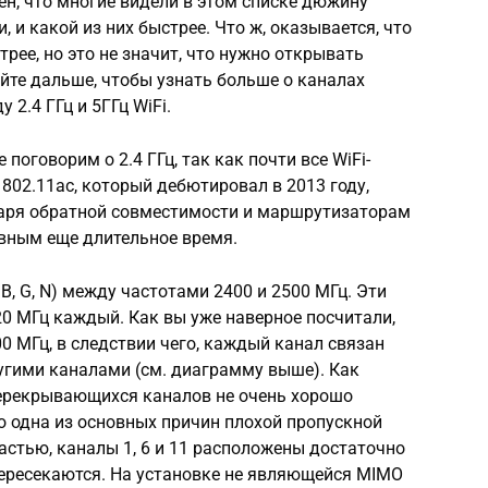
ен, что многие видели в этом списке дюжину
, и какой из них быстрее. Что ж, оказывается, что
рее, но это не значит, что нужно открывать
айте дальше, чтобы узнать больше о каналах
 2.4 ГГц и 5ГГц WiFi.
 поговорим о 2.4 ГГц, так как почти все WiFi-
802.11ac, который дебютировал в 2013 году,
одаря обратной совместимости и маршрутизаторам
новным еще длительное время.
, B, G, N) между частотами 2400 и 2500 МГц. Эти
20 МГц каждый. Как вы уже наверное посчитали,
00 МГц, в следствии чего, каждый канал связан
угими каналами (см. диаграмму выше). Как
ерекрывающихся каналов не очень хорошо
то одна из основных причин плохой пропускной
частью, каналы 1, 6 и 11 расположены достаточно
 пересекаются. На установке не являющейся MIMO