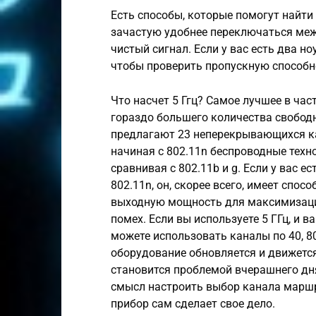
Есть способы, которые помогут найти 
зачастую удобнее переключаться межд
чистый сигнал. Если у вас есть два н
чтобы проверить пропускную способн
Что насчет 5 Ггц? Самое лучшее в част
гораздо большего количества свободн
предлагают 23 неперекрывающихся кан
начиная с 802.11n беспроводные техн
сравнивая с 802.11b и g. Если у вас 
802.11n, он, скорее всего, имеет спо
выходную мощность для максимизаци
помех. Если вы используете 5 ГГц, и в
можете использовать каналы по 40, 80,
оборудование обновляется и движется
становится проблемой вчерашнего дня
смысл настроить выбор канала маршру
прибор сам сделает свое дело.