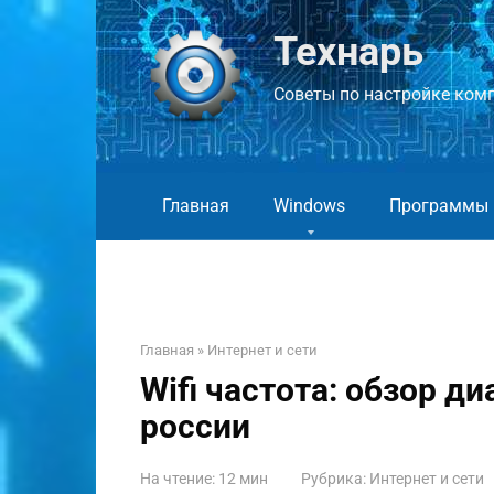
Перейти
к
Технарь
контенту
Советы по настройке компь
Главная
Windows
Программы
Главная
»
Интернет и сети
Wifi частота: обзор д
россии
На чтение:
12 мин
Рубрика:
Интернет и сети