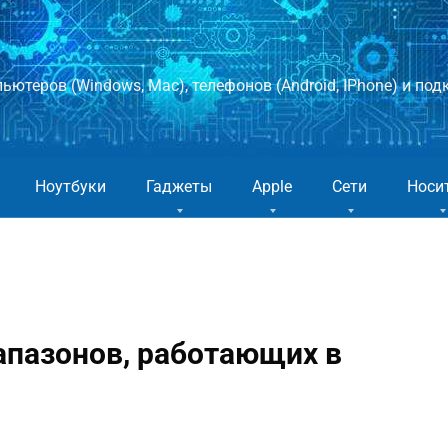
ютеров (Windows, Mac), телефонов (Android, IPhone) и подк
Ноутбуки
Гаджеты
Apple
Сети
Носи
иапазонов, работающих в