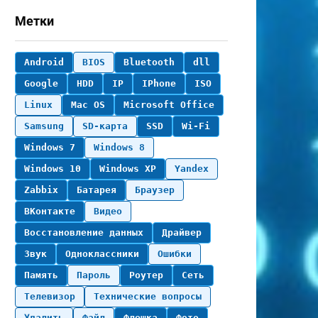
Метки
Android
BIOS
Bluetooth
dll
Google
HDD
IP
IPhone
ISO
Linux
Mac OS
Microsoft Office
Samsung
SD-карта
SSD
Wi-Fi
Windows 7
Windows 8
Windows 10
Windows XP
Yandex
Zabbix
Батарея
Браузер
ВКонтакте
Видео
Восстановление данных
Драйвер
Звук
Одноклассники
Ошибки
Память
Пароль
Роутер
Сеть
Телевизор
Технические вопросы
Удалить
Файл
Флешка
Фото