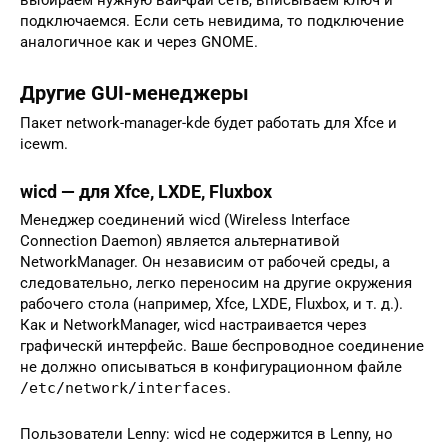
выбираем нужную вай-фай сеть, вписываем ключ и
подключаемся. Если сеть невидима, то подключение
аналогичное как и через GNOME.
Другие GUI-менеджеры
Пакет network-manager-kde будет работать для Xfce и
icewm.
wicd — для Xfce, LXDE, Fluxbox
Менеджер соединений wicd (Wireless Interface
Connection Daemon) является альтернативой
NetworkManager. Он независим от рабочей среды, а
следовательно, легко переносим на другие окружения
рабочего стола (например, Xfce, LXDE, Fluxbox, и т. д.).
Как и NetworkManager, wicd настраивается через
графическй интерфейс. Ваше беспроводное соединение
не должно описываться в конфигурационном файле
/etc/network/interfaces
.
Пользователи Lenny: wicd не содержится в Lenny, но