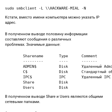
sudo smbclient -L \\HACKWARE-MIAL -N
Кстати, вместо имени компьютера можно указать IP
адрес.
В полученном выводе половину информации
составляют сообщения о различных
проблемах. Значимые данные:
	Sharename       Type      Comment

	---------       ----      -------

	ADMIN$          Disk      Удаленный Admin

	C$              Disk      Стандартный общий ресурс

	IPC$            IPC       Удаленный IPC

	Share           Disk      

	Users           Disk      
В полученном выводе Share и Users являются общими
сетевыми папками.