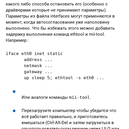
какого либо способа остановить его (особенно с
драйверами которые не принимают параметры).
Параметры из файла interfaces могут применяются в
момент, когда автосогласование уже наполовину
выполнено. Что бы избежать этого можно добавить
задержку выполнения команд ethtool и mii-tool.
Например :
iface eth0 inet static

       address ...

       netmask ...

       gateway ...

       up sleep 5; ethtool -s eth0 ...
Или аналоги команды
mii-tool
.
Перезагрузите компьютер чтобы убедится что
всё работает правильно, и приготовитесь
вмешаться (Ctrl-Alt-Del и затем загрузиться в
однопользовательском режиме через LILO или