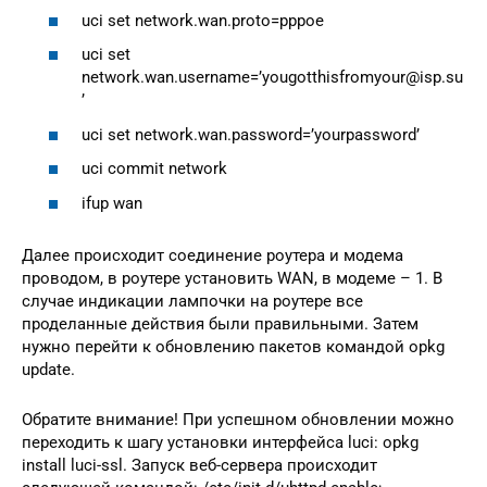
uci set network.wan.proto=pppoe
uci set
network.wan.username=’yougotthisfromyour@isp.su
’
uci set network.wan.password=’yourpassword’
uci commit network
ifup wan
Далее происходит соединение роутера и модема
проводом, в роутере установить WAN, в модеме – 1. В
случае индикации лампочки на роутере все
проделанные действия были правильными. Затем
нужно перейти к обновлению пакетов командой opkg
update.
Обратите внимание! При успешном обновлении можно
переходить к шагу установки интерфейса luci: opkg
install luci-ssl. Запуск веб-сервера происходит