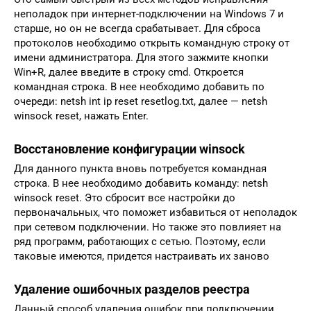
неполадок при интернет-подключении на Windows 7 и
старше, но он не всегда срабатывает. Для сброса
протоколов необходимо открыть командную строку от
имени администратора. Для этого зажмите кнопки
Win+R, далее введите в строку cmd. Откроется
командная строка. В нее необходимо добавить по
очереди: netsh int ip reset resetlog.txt, далее — netsh
winsock reset, нажать Enter.
Восстановление конфигурации winsock
Для данного пункта вновь потребуется командная
строка. В нее необходимо добавить команду: netsh
winsock reset. Это сбросит все настройки до
первоначальных, что поможет избавиться от неполадок
при сетевом подключении. Но также это повлияет на
ряд программ, работающих с сетью. Поэтому, если
таковые имеются, придется настраивать их заново
Удаление ошибочных разделов реестра
Данный способ удаления ошибок при подключении