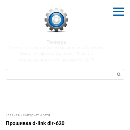
Перейти
к
контенту
Технарь
Советы по настройке компьютеров (Windows,
Mac), телефонов (Android, IPhone) и
подключения сетей, интернета, WI-FI
Поиск:
Главная
»
Интернет и сети
Прошивка d-link dir-620