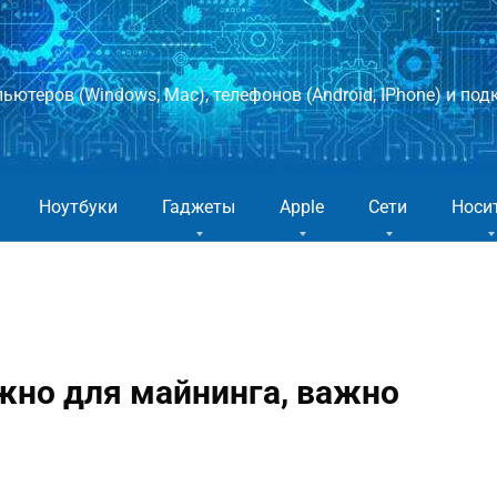
ютеров (Windows, Mac), телефонов (Android, IPhone) и подк
Ноутбуки
Гаджеты
Apple
Сети
Носи
жно для майнинга, важно