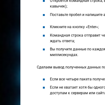
Откроется командная строка, в
кавычек);
Поставьте пробел и напишите а
Кликните на кнопку «Enter»;
Командная строка отправит ч
ждать ответа;
Вы получите данные по каждом
миллисекундах.
Сделаем вывод полученных данных по
Если все четыре пакета получ
Если не хватает хотя бы одно
доступам к серверам или сайт