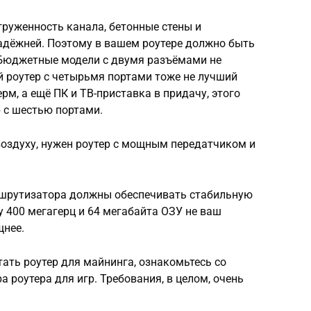
груженность канала, бетонные стены и
надёжней. Поэтому в вашем роутере должно быть
 Бюджетные модели с двумя разъёмами не
й роутер с четырьмя портами тоже не лучший
рм, а ещё ПК и ТВ-приставка в придачу, этого
 с шестью портами.
воздуху, нужен роутер с мощным передатчиком и
ршрутизатора должны обеспечивать стабильную
у 400 мегагерц и 64 мегабайта ОЗУ не ваш
щнее.
тать роутер для майнинга, ознакомьтесь со
а роутера для игр. Требования, в целом, очень