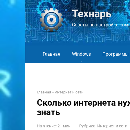
Перейти
к
Технарь
контенту
Советы по настройке компь
Главная
Windows
Программы
Главная
»
Интернет и сети
Сколько интернета ну
знать
На чтение:
21 мин
Рубрика:
Интернет и сети