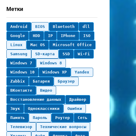
Метки
Android
BIOS
Bluetooth
dll
Google
HDD
IP
IPhone
ISO
Linux
Mac OS
Microsoft Office
Samsung
SD-карта
SSD
Wi-Fi
Windows 7
Windows 8
Windows 10
Windows XP
Yandex
Zabbix
Батарея
Браузер
ВКонтакте
Видео
Восстановление данных
Драйвер
Звук
Одноклассники
Ошибки
Память
Пароль
Роутер
Сеть
Телевизор
Технические вопросы
Удалить
Файл
Флешка
Фото