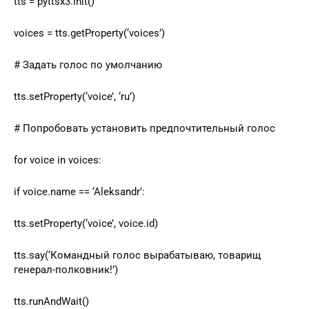
tts = pyttsx3.init()
voices = tts.getProperty(‘voices’)
# Задать голос по умолчанию
tts.setProperty(‘voice’, ‘ru’)
# Попробовать установить предпочтительный голос
for voice in voices:
if voice.name == ‘Aleksandr’:
tts.setProperty(‘voice’, voice.id)
tts.say(‘Командный голос вырабатываю, товарищ
генерал-полковник!’)
tts.runAndWait()