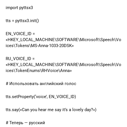
import pyttsx3
tts = pyttsx3.init()
EN_VOICE_ID =
«HKEY_LOCAL_MACHINE\SOFTWARE\Microsoft\Speech\Vo
ices\Tokens\MS-Anna-1033-20DSK»
RU_VOICE_ID =
«HKEY_LOCAL_MACHINE\SOFTWARE\Microsoft\Speech\Vo
ices\TokenEnums\RHVoice\Anna»
# Использовать английский голос
tts.setProperty(‘voice’, EN_VOICE_ID)
tts.say(«Can you hear me say it’s a lovely day?»)
# Теперь — русский