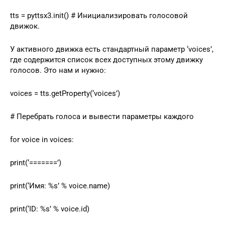
tts = pyttsx3.init() # Инициализировать голосовой
движок.
У активного движка есть стандартный параметр ‘voices’,
где содержится список всех доступных этому движку
голосов. Это нам и нужно:
voices = tts.getProperty(‘voices’)
# Перебрать голоса и вывести параметры каждого
for voice in voices:
print(‘=======’)
print(‘Имя: %s’ % voice.name)
print(‘ID: %s’ % voice.id)