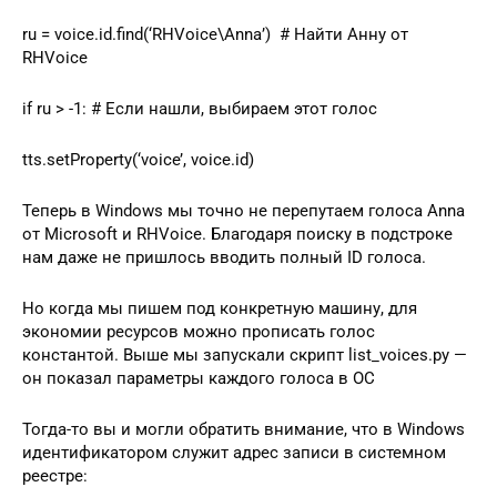
ru = voice.id.find(‘RHVoice\Anna’) # Найти Анну от
RHVoice
if ru > -1: # Eсли нашли, выбираем этот голос
tts.setProperty(‘voice’, voice.id)
Теперь в Windows мы точно не перепутаем голоса Anna
от Microsoft и RHVoice. Благодаря поиску в подстроке
нам даже не пришлось вводить полный ID голоса.
Но когда мы пишем под конкретную машину, для
экономии ресурсов можно прописать голос
константой. Выше мы запускали скрипт list_voices.py —
он показал параметры каждого голоса в ОС
Тогда-то вы и могли обратить внимание, что в Windows
идентификатором служит адрес записи в системном
реестре: