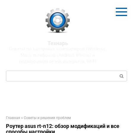
Перейти
к
контенту
Технарь
Советы по настройке компьютеров (Windows,
Mac), телефонов (Android, IPhone) и
подключения сетей, интернета, WI-FI
Поиск:
Главная
»
Советы и решения проблем
Роутер asus rt-n12: обзор модификаций и все
способы настройки