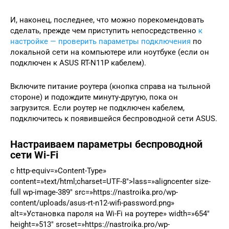
И, наконец, последнее, что можно порекомендовать
сделать, прежде чем приступить непосредственно
к
настройке — проверить параметры подключения
по
локальной сети на компьютере или ноутбуке (если он
подключен к ASUS RT-N11P кабелем).
Включите питание роутера (кнопка справа на тыльной
стороне) и подождите минуту-другую, пока он
загрузится. Если роутер не подключен кабелем,
подключитесь к появившейся беспроводной сети ASUS.
Настраиваем параметры беспроводной
сети Wi-Fi
c http-equiv=»Content-Type»
content=»text/html;charset=UTF-8″>lass=»aligncenter size-
full wp-image-389″ src=»https://nastroika.pro/wp-
content/uploads/asus-rt-n12-wifi-password.png»
alt=»Установка пароля на Wi-Fi на роутере» width=»654″
height=»513″ srcset=»https://nastroika.pro/wp-