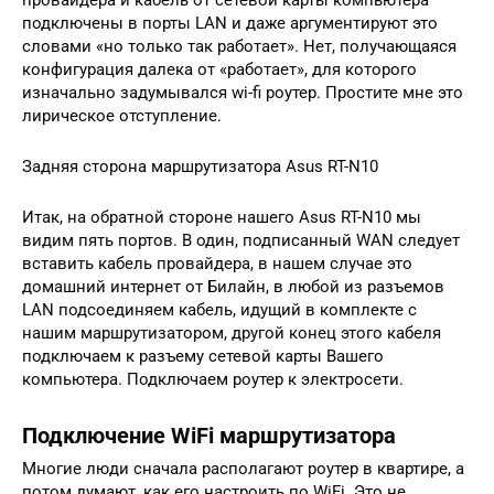
провайдера и кабель от сетевой карты компьютера
подключены в порты LAN и даже аргументируют это
словами «но только так работает». Нет, получающаяся
конфигурация далека от «работает», для которого
изначально задумывался wi-fi роутер. Простите мне это
лирическое отступление.
Задняя сторона маршрутизатора Asus RT-N10
Итак, на обратной стороне нашего Asus RT-N10 мы
видим пять портов. В один, подписанный WAN следует
вставить кабель провайдера, в нашем случае это
домашний интернет от Билайн, в любой из разъемов
LAN подсоединяем кабель, идущий в комплекте с
нашим маршрутизатором, другой конец этого кабеля
подключаем к разъему сетевой карты Вашего
компьютера. Подключаем роутер к электросети.
Подключение WiFi маршрутизатора
Многие люди сначала располагают роутер в квартире, а
потом думают, как его настроить по WiFi. Это не