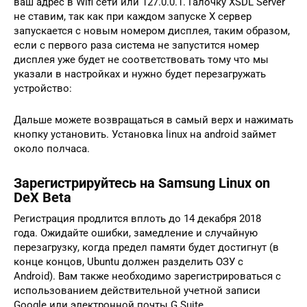
ваш адрес в Wifi сети или 127.0.0.1. Галочку XSDL Server
не ставим, так как при каждом запуске Х сервер
запускается с новым номером дисплея, таким образом,
если с первого раза система не запустится номер
дисплея уже будет не соответствовать тому что мы
указали в настройках и нужно будет перезагружать
устройство:
Дальше можете возвращаться в самый верх и нажимать
кнопку установить. Установка linux на android займет
около полчаса.
Зарегистрируйтесь на Samsung Linux on
DeX Beta
Регистрация продлится вплоть до 14 декабря 2018
года. Ожидайте ошибки, замедление и случайную
перезагрузку, когда предел памяти будет достигнут (в
конце концов, Ubuntu должен разделить ОЗУ с
Android). Вам также необходимо зарегистрироваться с
использованием действительной учетной записи
Google или электронной почты G Suite.