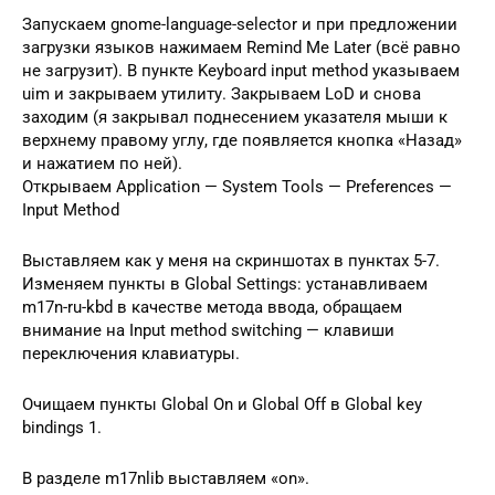
Запускаем gnome-language-selector и при предложении
загрузки языков нажимаем Remind Me Later (всё равно
не загрузит). В пункте Keyboard input method указываем
uim и закрываем утилиту. Закрываем LoD и снова
заходим (я закрывал поднесением указателя мыши к
верхнему правому углу, где появляется кнопка «Назад»
и нажатием по ней).
Открываем Application — System Tools — Preferences —
Input Method
Выставляем как у меня на скриншотах в пунктах 5-7.
Изменяем пункты в Global Settings: устанавливаем
m17n-ru-kbd в качестве метода ввода, обращаем
внимание на Input method switching — клавиши
переключения клавиатуры.
Очищаем пункты Global On и Global Off в Global key
bindings 1.
В разделе m17nlib выставляем «on».