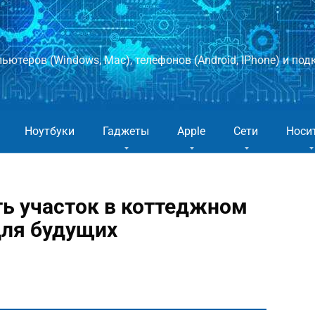
ютеров (Windows, Mac), телефонов (Android, IPhone) и подк
Ноутбуки
Гаджеты
Apple
Сети
Носи
ь участок в коттеджном
для будущих