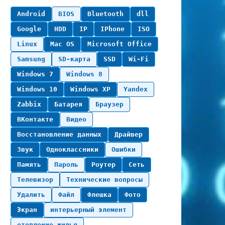
Android
BIOS
Bluetooth
dll
Google
HDD
IP
IPhone
ISO
Linux
Mac OS
Microsoft Office
Samsung
SD-карта
SSD
Wi-Fi
Windows 7
Windows 8
Windows 10
Windows XP
Yandex
Zabbix
Батарея
Браузер
ВКонтакте
Видео
Восстановление данных
Драйвер
Звук
Одноклассники
Ошибки
Память
Пароль
Роутер
Сеть
Телевизор
Технические вопросы
Удалить
Файл
Флешка
Фото
Экран
интерьерный элемент
отопление жилья