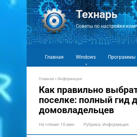
Перейти
к
Технарь
контенту
Советы по настройке компь
Главная
Windows
Программы
Главная
»
Информация
Как правильно выбрат
поселке: полный гид 
домовладельцев
На чтение:
10 мин
Рубрика:
Информация