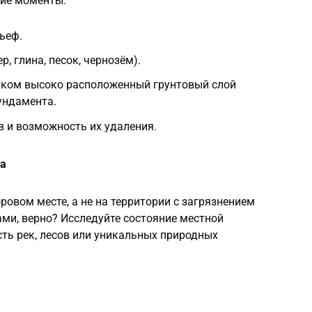
щие моменты:
ьеф.
, глина, песок, чернозём).
шком высоко расположенный грунтовый слой
ундамента.
в и возможность их удаления.
а
ровом месте, а не на территории с загрязнением
и, верно? Исследуйте состояние местной
сть рек, лесов или уникальных природных