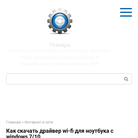
Перейти
к
контенту
Технарь
Советы по настройке компьютеров (Windows,
Mac), телефонов (Android, IPhone) и
подключения сетей, интернета, WI-FI
Поиск:
Главная
»
Интернет и сети
Как скачать драйвер wi-fi для ноутбука с
windows 7/10