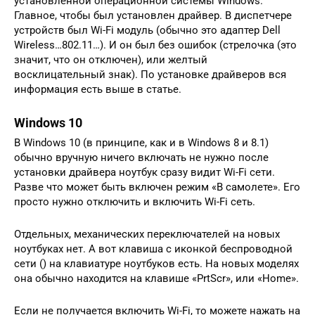
установленной операционной системы Windows.
Главное, чтобы был установлен драйвер. В диспетчере
устройств был Wi-Fi модуль (обычно это адаптер Dell
Wireless…802.11…). И он был без ошибок (стрелочка (это
значит, что он отключен), или желтый
восклицательный знак). По установке драйверов вся
информация есть выше в статье.
Windows 10
В Windows 10 (в принципе, как и в Windows 8 и 8.1)
обычно вручную ничего включать не нужно после
установки драйвера ноутбук сразу видит Wi-Fi сети.
Разве что может быть включен режим «В самолете». Его
просто нужно отключить и включить Wi-Fi сеть.
Отдельных, механических переключателей на новых
ноутбуках нет. А вот клавиша с иконкой беспроводной
сети () на клавиатуре ноутбуков есть. На новых моделях
она обычно находится на клавише «PrtScr», или «Home».
Если не получается включить Wi-Fi, то можете нажать на