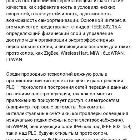
роль в построении «интернета вещей» играют такие
качества, как эффективность в условиях низких
скоростей, отказоустойчивость, адаптивность,
возможность самоорганизации. Основной интерес в
этом качестве представляет стандарт IEEE 802.15.4,
определяющий физический слой и управление
доступом для организации энергоэффективных
персональных сетей, и являющийся основой для таких
протоколов, как ZigBee, WirelessHart, MiWi, 6LoWPAN,
LPWAN.
Среди проводных технологий важную роль в
проникновении «интернета вещей» играют решения
PLC — технологии построения сетей передачи данных
по линиям электропередачи, так как во многих
приложениях присутствует доступ к электросетям
(например, торговые автоматы, банкоматы,
интеллектуальные счётчики, контроллеры освещения
изначально подключены к сети электроснабжения).
6LoWPAN, реализующий слой IPv6 как над IEEE 802.15.4,
так и над PLC, будучи открытым протоколом,
стандартизуемым IETF, отмечается как особо важный