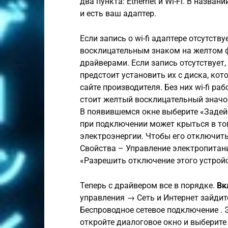
два пункта: Ethernet и Wi-Fi. В назван
и есть ваш адаптер.
Если запись о wi-fi адаптере отсутству
восклицательным знаком на желтом фон
драйверами. Если запись отсутствует,
предстоит установить их с диска, кот
сайте производителя. Без них wi-fi раб
стоит желтый восклицательный значок
В появившемся окне выберите «Задей
при подключении может крыться в то
электроэнергии. Чтобы его отключить
Свойства – Управление электропитани
«Разрешить отключение этого устройс
Теперь с драйвером все в порядке.
Вк
управления → Сеть и Интернет зайдит
Беспроводное сетевое подключение . Э
откройте диалоговое окно и выберите