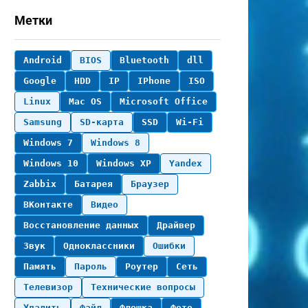
Метки
Android
BIOS
Bluetooth
dll
Google
HDD
IP
IPhone
ISO
Linux
Mac OS
Microsoft Office
Samsung
SD-карта
SSD
Wi-Fi
Windows 7
Windows 8
Windows 10
Windows XP
Yandex
Zabbix
Батарея
Браузер
ВКонтакте
Видео
Восстановление данных
Драйвер
Звук
Одноклассники
Ошибки
Память
Пароль
Роутер
Сеть
Телевизор
Технические вопросы
Удалить
Файл
Флешка
Фото