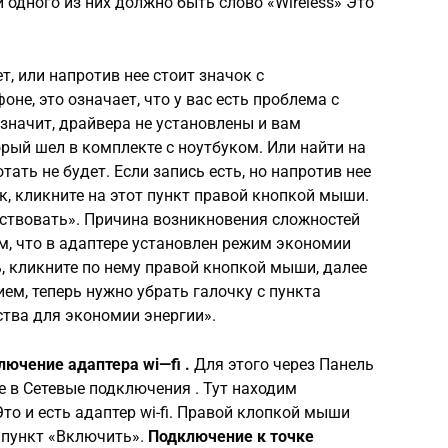
ии одного из них должно быть слово «Wireless» Это
ет, или напротив нее стоит значок с
е, это означает, что у вас есть проблема с
 значит, драйвера не установлены и вам
орый шел в комплекте с ноутбуком. Или найти на
отать не будет. Если запись есть, но напротив нее
, кликните на этот пункт правой кнопкой мыши.
ствовать». Причина возникновения сложностей
м, что в адаптере установлен режим экономии
, кликните по нему правой кнопкой мыши, далее
ем, теперь нужно убрать галочку с пункта
тва для экономии энергии».
лючение адаптера
wi
—
fi
.
Для этого через Панель
е в Сетевые подключения . Тут находим
то и есть адаптер wi-fi. Правой клопкой мыши
 пункт «Включить».
Подключение к точке