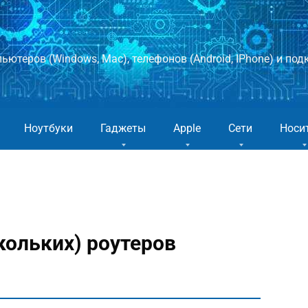
ютеров (Windows, Mac), телефонов (Android, IPhone) и подк
Ноутбуки
Гаджеты
Apple
Сети
Носи
скольких) роутеров