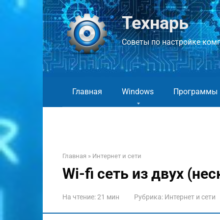
Перейти
к
Технарь
контенту
Советы по настройке компь
Главная
Windows
Программы
Главная
»
Интернет и сети
Wi-fi сеть из двух (не
На чтение:
21 мин
Рубрика:
Интернет и сети