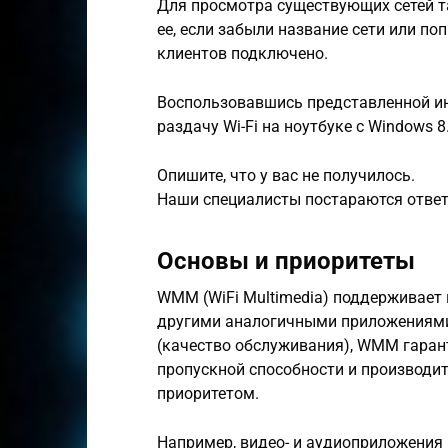
Для просмотра существующих сетей т
ее, если забыли название сети или по
клиентов подключено.
Воспользовавшись представленной ин
раздачу Wi-Fi на ноутбуке с Windows 8
Опишите, что у вас не получилось.
Наши специалисты постараются отве
Основы и приоритеты
WMM (WiFi Multimedia) поддерживает п
другими аналогичными приложениями
(качество обслуживания), WMM гаран
пропускной способности и производит
приоритетом.
Например, видео- и аудиоприложения