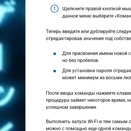
Щелкните правой кнопкой мыши
данное меню выберите «Коман
Теперь введите или дублируйте след
отредактировав значения под собств
Для присвоения имени новой с
но без пробелов.
Для установки пароля отредак
может минимум из восьми лю
После ввода команды нажмите клавишу
процедура займет некоторое время, н
успешном завершении.
Выполнить запуск Wi-Fi и тем самым 
можно с помощью еще одной команд