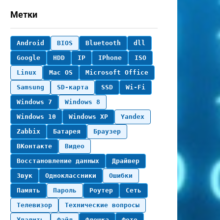
Метки
Android
BIOS
Bluetooth
dll
Google
HDD
IP
IPhone
ISO
Linux
Mac OS
Microsoft Office
Samsung
SD-карта
SSD
Wi-Fi
Windows 7
Windows 8
Windows 10
Windows XP
Yandex
Zabbix
Батарея
Браузер
ВКонтакте
Видео
Восстановление данных
Драйвер
Звук
Одноклассники
Ошибки
Память
Пароль
Роутер
Сеть
Телевизор
Технические вопросы
Удалить
Файл
Флешка
Фото