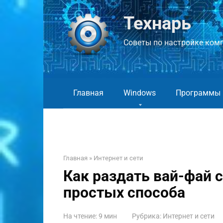
Перейти
к
Технарь
контенту
Советы по настройке компь
Главная
Windows
Программы
Главная
»
Интернет и сети
Как раздать вай-фай с
простых способа
На чтение:
9 мин
Рубрика:
Интернет и сети