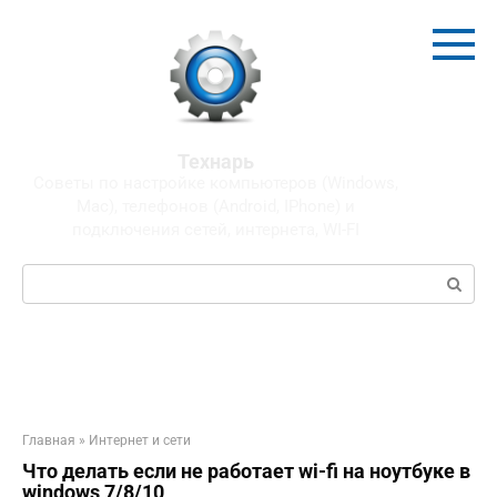
Перейти
к
контенту
Технарь
Советы по настройке компьютеров (Windows,
Mac), телефонов (Android, IPhone) и
подключения сетей, интернета, WI-FI
Поиск:
Главная
»
Интернет и сети
Что делать если не работает wi-fi на ноутбуке в
windows 7/8/10