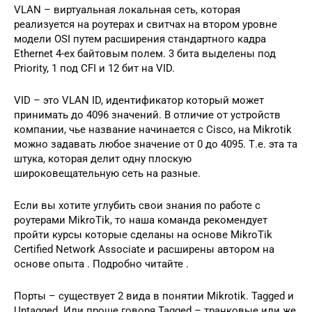
VLAN – виртуальная локальная сеть, которая
реализуется на роутерах и свитчах на втором уровне
модели OSI путем расширения стандартного кадра
Ethernet 4-ех байтовым полем. 3 бита выделены под
Priority, 1 под CFI и 12 бит на VID.
VID – это VLAN ID, идентификатор который может
принимать до 4096 значений. В отличие от устройств
компании, чье название начинается с Cisco, на Mikrotik
можно задавать любое значение от 0 до 4095. Т.е. эта та
штука, которая делит одну плоскую
широковещательную сеть на разные.
Если вы хотите углубить свои знания по работе с
роутерами MikroTik, то наша команда рекомендует
пройти курсы которые сделаны на основе MikroTik
Certified Network Associate и расширены автором на
основе опыта . Подробно читайте .
Порты – существует 2 вида в понятии Mikrotik. Tagged и
Untagged. Или проще говоря Tagged – транковые или же