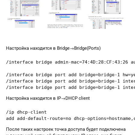
Настройка находится в Bridge→Bridge(Ports)
/interface bridge admin-mac=74:4D:28:CF:43:26 au
/interface bridge port add bridge=bridge-1 hw=ye
/interface bridge port add bridge=bridge-1 inter
/interface bridge port add bridge=bridge-1 inte
Настройка находится в IP→DHCP client
/ip dhcp-client

add add-default-route=no dhcp-options=hostname,
После таких настроек точка доступа будет подключена