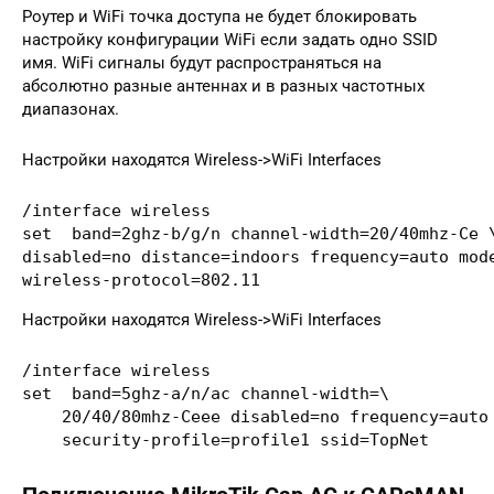
Роутер и WiFi точка доступа не будет блокировать
настройку конфигурации WiFi если задать одно SSID
имя. WiFi сигналы будут распространяться на
абсолютно разные антеннах и в разных частотных
диапазонах.
Настройки находятся Wireless->WiFi Interfaces
/interface wireless

set  band=2ghz-b/g/n channel-width=20/40mhz-Ce \
disabled=no distance=indoors frequency=auto mode
wireless-protocol=802.11
Настройки находятся Wireless->WiFi Interfaces
/interface wireless

set  band=5ghz-a/n/ac channel-width=\

    20/40/80mhz-Ceee disabled=no frequency=auto 
    security-profile=profile1 ssid=TopNet