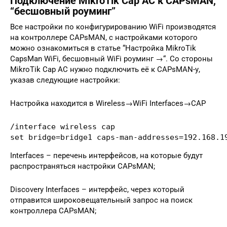
Подключение MikroTik Cap AC к CAPsMAN,
“бесшовный роуминг”
Все настройки по конфигурированию WiFi производятся
на контроллере CAPsMAN, с настройками которого
можно ознакомиться в статье “Настройка MikroTik
CapsMan WiFi, бесшовный WiFi роуминг →“. Со стороны
MikroTik Cap AC нужно подключить её к CAPsMAN-у,
указав следующие настройки:
Настройка находится в Wireless→WiFi Interfaces→CAP
/interface wireless cap

set bridge=bridge1 caps-man-addresses=192.168.1
Interfaces – перечень интерфейсов, на которые будут
распространяться настройки CAPsMAN;
Discovery Interfaces – интерфейс, через который
отправится широковещательный запрос на поиск
контроллера CAPsMAN;