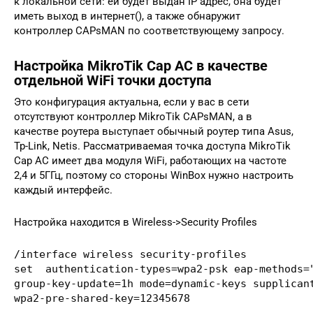
к локальной сети: ей будет выдан IP адрес, она будет
иметь выход в интернет(), а также обнаружит
контроллер CAPsMAN по соответствующему запросу.
Настройка MikroTik Cap AC в качестве
отдельной WiFi точки доступа
Это конфигурация актуальна, если у вас в сети
отсутствуют контроллер MikroTik CAPsMAN, а в
качестве роутера выступает обычный роутер типа Asus,
Tp-Link, Netis. Рассматриваемая точка доступа MikroTik
Cap AC имеет два модуля WiFi, работающих на частоте
2,4 и 5ГГц, поэтому со стороны WinBox нужно настроить
каждый интерфейс.
Настройка находится в Wireless->Security Profiles
/interface wireless security-profiles

set  authentication-types=wpa2-psk eap-methods="
group-key-update=1h mode=dynamic-keys supplicant
wpa2-pre-shared-key=12345678