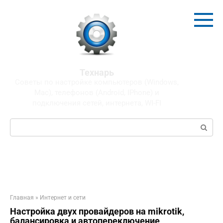
Перейти
к
контенту
Технарь
Советы по настройке компьютеров (Windows,
Mac), телефонов (Android, IPhone) и
подключения сетей, интернета, WI-FI
Поиск:
Главная
»
Интернет и сети
Настройка двух провайдеров на mikrotik,
балансировка и автопереключение