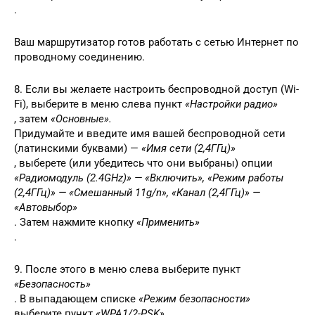
.
Ваш маршрутизатор готов работать с сетью Интернет по
проводному соединению.
8. Если вы желаете настроить беспроводной доступ (Wi-
Fi), выберите в меню слева пункт
«Настройки радио»
, затем
«Основные».
Придумайте и введите имя вашей беспроводной сети
(латинскими буквами) —
«Имя сети (2,4ГГц)»
, выберете (или убедитесь что они выбраны) опции
«Радиомодуль (2.4GHz)» — «Включить», «Режим работы
(2,4ГГц)» — «Смешанный 11g/n», «Канал (2,4ГГц)» —
«Автовыбор»
. Затем нажмите кнопку
«Применить»
.
9. После этого в меню слева выберите пункт
«Безопасность»
. В выпадающем списке
«Режим безопасности»
выберите пункт
«WPA1/2-PSK»