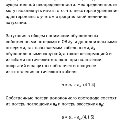
существенной неопределенности. Неопределенности
могут возникнуть из-за того, что некоторые уравнения
адаптированы с учетом отрицательной величины
затухания.
Затухания в общем понимании обусловлены
собственными потерями в ОВ
a
и дополнительными
c
потерями, так называемым кабельными,
a
к
обусловленными скруткой, а также деформацией и
изгибами оптических волокон при наложении
покрытий и защитных оболочек в процессе
изготовления оптического кабеля:
a
=
a
+
a
.
(4.1.4)
с
к
Собственные потери волоконного световода состоят
из потерь поглощения
a
и потерь рассеяния
a
:
п
р
a
=
a
+
a
.
(4.1.5)
п
р