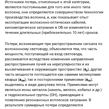
Источники потерь, отнесенные к этой категории,
являются постоянными для того или иного типа
волокна, они определяются совершенством технологии
производства волокна, и, как показывает опыт
эксплуатации волоконно-оптических кабелей,
километрическое затухание в ОВ не изменяется в
течении длительных (приблизительно 10 лет) сроков.
Потери, возникающие при распространении сигнала по
волоконному световоду, объясняются тем, что часть
мощности, поступающей на вход световода,
рассеивается вследствие изменения направления
распространения лучей на нерегулярностях и их
высвечивания в окружающее пространство (
a
), другая
р
часть мощности поглощается как самими молекулами
кварца (
a
), так и посторонними примесями (
a
),
пм
пп
выделяясь в виде джоулева тепла. Примесями могут
являться ионы металла (никель, железо, кобальт и др.)
и гидроксильные группы (ОН), приводящие к
появлению резонансных всплесков затухания. В
результате суммарные потери определяются