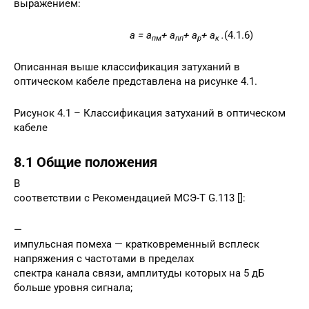
выражением:
a
=
a
+
a
+
a
+
a
.
(4.1.6)
пм
пп
р
к
Описанная выше классификация затуханий в
оптическом кабеле представлена на рисунке 4.1.
Рисунок 4.1 – Классификация затуханий в оптическом
кабеле
8.1 Общие положения
В
соответствии с Рекомендацией МСЭ-Т G.113 []:
—
импульсная помеха — кратковременный всплеск
напряжения с частотами в пределах
спектра канала связи, амплитуды которых на 5 дБ
больше уровня сигнала;