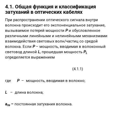
4.1. Общая функция и классификация
затуханий в оптических кабелях
При распространении оптического сигнала внутри
волокна происходит его экспоненциальное затухание,
вызываемое потерей мощности
Р
и обусловленное
различными линейными и нелинейными механизмами
взаимодействия световых волн/частиц со средой
волокна. Если
Р
– мощность, вводимая в волоконный
световод длиной
L
, прошедшая мощность
Р
L
определяется выражением
(4.1.1)
где
Р
– мощность, вводимая в волокно;
L
– длина волокна;
a
–
постоянная затухания волокна.
пз