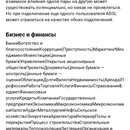
взаимное влияние одной пары на другую может
существовать потенциально, но никак не проявляться.
Но при подключение еще одного пользователя ADSL
может отразиться на качестве обоих подключений.
Бизнес и финансы
БанкиБогатство и
благосостояниеКоррупция(Преступность)МаркетингМен
еджментИнвестицииЦенные
бумагиУправлениеОткрытые акционерные
обществаПроектыДокументыЦенные бумаги —
контрольЦенные бумаги —
оценкиОблигацииДолгиВалютаНедвижимость(Аренда)П
рофессииРаботаТорговляУслугиФинансыСтрахованиеБ
юджетФинансовые
услугиКредитыКомпанииГосударственные
предприятияЭкономикаМакроэкономикаМикроэкономи
каНалогиАудитМеталлургияНефтьСельское
хозяйствоЭнергетикаАрхитектураИнтерьерПолы и
перекрытияПроцесс строительстваСтроительные
материалыТеплоизоляцияЭкстерьерОрганизация и