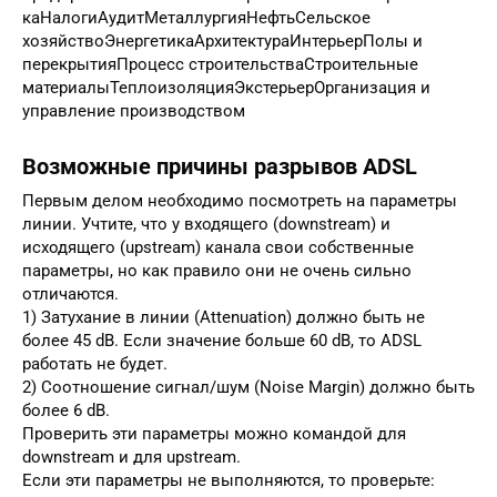
каНалогиАудитМеталлургияНефтьСельское
хозяйствоЭнергетикаАрхитектураИнтерьерПолы и
перекрытияПроцесс строительстваСтроительные
материалыТеплоизоляцияЭкстерьерОрганизация и
управление производством
Возможные причины разрывов ADSL
Первым делом необходимо посмотреть на параметры
линии. Учтите, что у входящего (downstream) и
исходящего (upstream) канала свои собственные
параметры, но как правило они не очень сильно
отличаются.
1) Затухание в линии (Attenuation) должно быть не
более 45 dB. Если значение больше 60 dB, то ADSL
работать не будет.
2) Соотношение сигнал/шум (Noise Margin) должно быть
более 6 dB.
Проверить эти параметры можно командой для
downstream и для upstream.
Если эти параметры не выполняются, то проверьте: