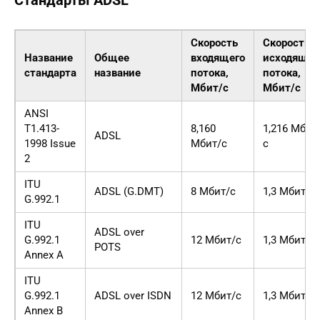
Стандарты ADSL
Скорость
Скорость
Название
Общее
входящего
исходящег
стандарта
название
потока,
потока,
Мбит/с
Мбит/с
ANSI
T1.413-
8,160
1,216 Мбит
ADSL
1998 Issue
Мбит/с
с
2
ITU
ADSL (G.DMT)
8 Мбит/с
1,3 Мбит/с
G.992.1
ITU
ADSL over
G.992.1
12 Мбит/с
1,3 Мбит/с
POTS
Annex A
ITU
G.992.1
ADSL over ISDN
12 Мбит/с
1,3 Мбит/с
Annex B