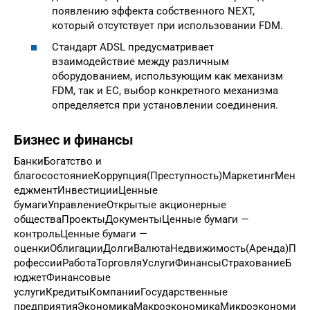
появлению эффекта собственного NEXT,
который отсутствует при использовании FDM.
Стандарт ADSL предусматривает
взаимодействие между различным
оборудованием, использующим как механизм
FDM, так и EC, выбор конкретного механизма
определяется при установлении соединения.
Бизнес и финансы
БанкиБогатство и
благосостояниеКоррупция(Преступность)МаркетингМен
еджментИнвестицииЦенные
бумагиУправлениеОткрытые акционерные
обществаПроектыДокументыЦенные бумаги —
контрольЦенные бумаги —
оценкиОблигацииДолгиВалютаНедвижимость(Аренда)П
рофессииРаботаТорговляУслугиФинансыСтрахованиеБ
юджетФинансовые
услугиКредитыКомпанииГосударственные
предприятияЭкономикаМакроэкономикаМикроэкономи