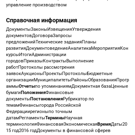
управление производством
Справочная информация
ДокументыЗаконыИзвещенияУтверждения
документовДоговораЗапросы
предложенийТехнические заданияПланы
развитияДокументоведениеАналитикаМероприятияКон
курсыИтогиАдминистрации
городовПриказыКонтрактыВыполнение
работПротоколы рассмотрения
заявокАукционыПроектыПротоколыБюджетные
организацииМуниципалитетыРайоныОбразованияПрогр
аммы
Отчеты
по упоминаниямДокументная базаЦенные
бумаги
Положения
Финансовые
документы
Постановления
Рубрикатор по
темамФинансыгорода Российской
Федерациирегионыпо точным
датамРегламенты
Термины
Научная
терминологияФинансоваяЭкономическая
Время
Даты20
15 год2016 годДокументы в финансовой сферев