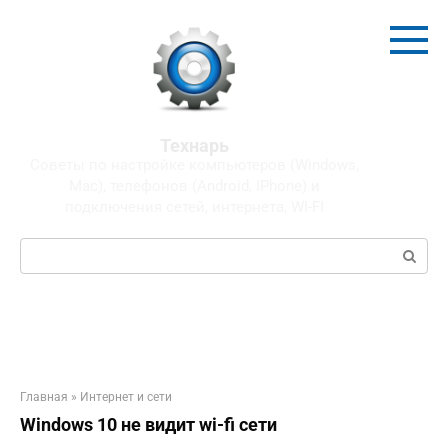
Перейти
к
контенту
Технарь
Советы по настройке компьютеров (Windows,
Mac), телефонов (Android, IPhone) и
подключения сетей, интернета, WI-FI
Поиск:
Главная
»
Интернет и сети
Windows 10 не видит wi-fi сети