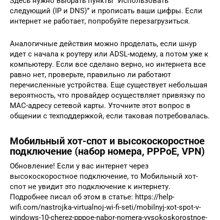
Здесь нужно выбрать пункты “Использовать
следующий (IP и DNS)” и прописать ваши цифры. Если
интернет не работает, попробуйте перезагрузиться.
Аналогичные действия можно проделать, если шнур
идет с начала к роутеру или ADSL-модему, а потом уже к
компьютеру. Если все сделано верно, но интернета все
равно нет, проверьте, правильно ли работают
перечисленные устройства. Еще существует небольшая
вероятность, что провайдер осуществляет привязку по
MAC-адресу сетевой карты. Уточните этот вопрос в
общении с техподдержкой, если таковая потребовалась.
Мобильный хот-спот и высокоскоростное
подключение (набор номера, PPPoE, VPN)
Обновление! Если у вас интернет через
высокоскоростное подключение, то Мобильный хот-
спот не увидит это подключение к интернету.
Подробнее писал об этом в статье: https://help-
wifi.com/nastrojka-virtualnoj-wi-fi-seti/mobilnyj-xot-spot-v-
windows-10-cherez-pppoe-nabor-nomera-vysokoskorostnoe-