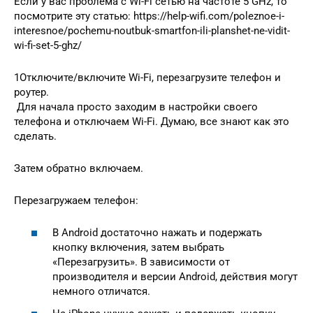
Если у вас проблема с Wi-Fi сетью на частоте 5 GHz, то
посмотрите эту статью: https://help-wifi.com/poleznoe-i-
interesnoe/pochemu-noutbuk-smartfon-ili-planshet-ne-vidit-
wi-fi-set-5-ghz/
1Отключите/включите Wi-Fi, перезагрузите телефон и
роутер.
Для начала просто заходим в настройки своего
телефона и отключаем Wi-Fi. Думаю, все знают как это
сделать.
Затем обратно включаем.
Перезагружаем телефон:
В Android достаточно нажать и подержать
кнопку включения, затем выбрать
«Перезагрузить». В зависимости от
производителя и версии Android, действия могут
немного отличатся.