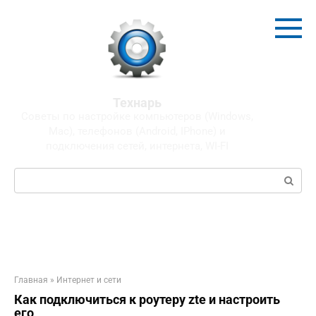
Перейти
к
контенту
Технарь
Советы по настройке компьютеров (Windows,
Mac), телефонов (Android, IPhone) и
подключения сетей, интернета, WI-FI
Поиск:
Главная
»
Интернет и сети
Как подключиться к роутеру zte и настроить
его