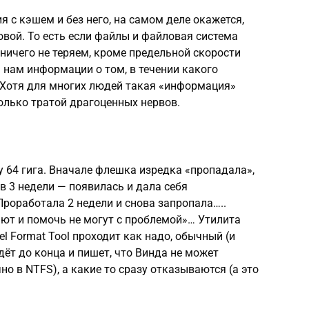
 с кэшем и без него, на самом деле окажется,
овой. То есть если файлы и файловая система
 ничего не теряем, кроме предельной скорости
 нам информации о том, в течении какого
 Хотя для многих людей такая «информация»
олько тратой драгоценных нервов.
 64 гига. Вначале флешка изредка «пропадала»,
в 3 недели — появилась и дала себя
Проработала 2 недели и снова запропала…..
ют и помочь не могут с проблемой»… Утилита
 Format Tool проходит как надо, обычный (и
дёт до конца и пишет, что Винда не может
о в NTFS), а какие то сразу отказываются (а это