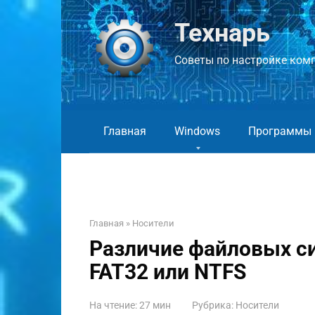
Перейти
к
Технарь
контенту
Советы по настройке компь
Главная
Windows
Программы
Главная
»
Носители
Различие файловых си
FAT32 или NTFS
На чтение:
27 мин
Рубрика:
Носители