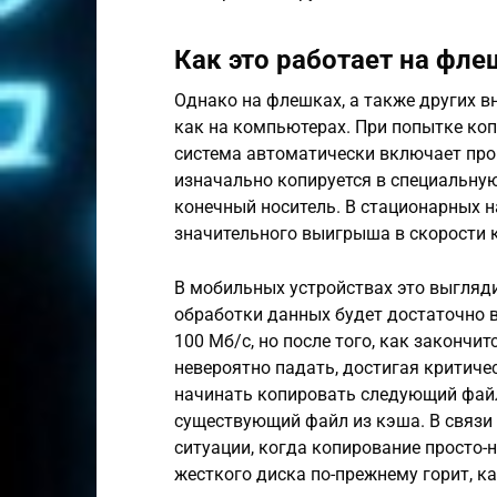
Как это работает на фле
Однако на флешках, а также других в
как на компьютерах. При попытке ко
система автоматически включает про
изначально копируется в специальную
конечный носитель. В стационарных н
значительного выигрыша в скорости 
В мобильных устройствах это выгляд
обработки данных будет достаточно 
100 Мб/с, но после того, как закончи
невероятно падать, достигая критиче
начинать копировать следующий файл
существующий файл из кэша. В связи 
ситуации, когда копирование просто-н
жесткого диска по-прежнему горит, к