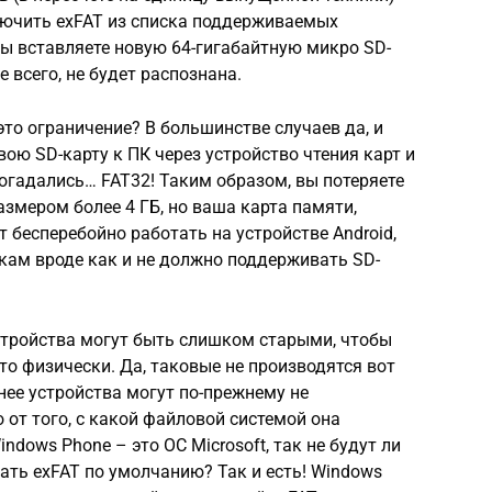
лючить exFAT из списка поддерживаемых
 вы вставляете новую 64-гигабайтную микро SD-
е всего, не будет распознана.
то ограничение? В большинстве случаев да, и
ою SD-карту к ПК через устройство чтения карт и
огадались… FAT32! Таким образом, вы потеряете
змером более 4 ГБ, но ваша карта памяти,
т бесперебойно работать на устройстве Android,
кам вроде как и не должно поддерживать SD-
стройства могут быть слишком старыми, чтобы
о физически. Да, таковые не производятся вот
нее устройства могут по-прежнему не
от того, с какой файловой системой она
dows Phone – это ОС Microsoft, так не будут ли
ть exFAT по умолчанию? Так и есть! Windows