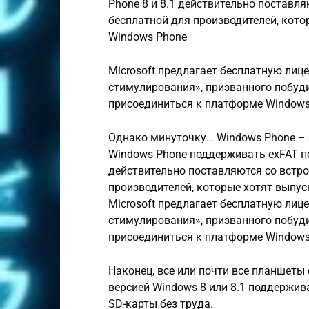
Phone 8 и 8.1 действительно поставля
бесплатной для производителей, кот
Windows Phone
Microsoft предлагает бесплатную лиц
стимулирования», призванного побуд
присоединиться к платформе Windows
Однако минуточку… Windows Phone – эт
Windows Phone поддерживать exFAT по
действительно поставляются со встро
производителей, которые хотят выпу
Microsoft предлагает бесплатную лиц
стимулирования», призванного побуд
присоединиться к платформе Windows
Наконец, все или почти все планшеты
версией Windows 8 или 8.1 поддержив
SD-карты без труда.