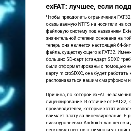
exFAT: лучшее, если по
Чтобы преодолеть ограничения FAT32
оказываемую NTFS на носители на осн
файловую систему под названием Exte
значительной степени основана на той
теперь она является настоящей 64-би
файла, существующего в FAT32. Именн
больших SD-карт (стандарт SDXC треб
были отформатированы с помощью exF
карту microSDXC, она будет работать 
распознаваться вашим смартфоном и
Причина, по которой exFAT не замени
лицензирование. В отличие от FAT32, к
производителей, которые хотят исполь
взимает плату за лицензирование. В р
низкоуровневых Android-планшетов 
несколько центов стоимости устройст