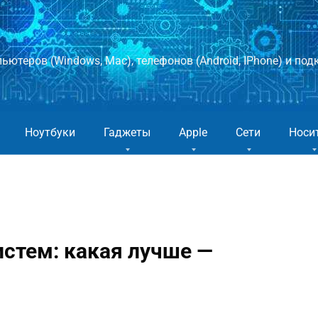
ютеров (Windows, Mac), телефонов (Android, IPhone) и подк
Ноутбуки
Гаджеты
Apple
Сети
Носи
стем: какая лучше —