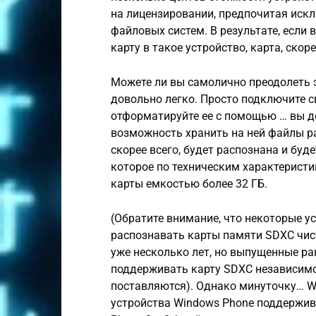
на лицензировании, предпочитая иск
файловых систем. В результате, если
карту в такое устройство, карта, скоре
Можете ли вы самолично преодолеть э
довольно легко. Просто подключите св
отформатируйте ее с помощью … вы д
возможность хранить на ней файлы ра
скорее всего, будет распознана и буде
которое по техническим характеристи
карты емкостью более 32 ГБ.
(Обратите внимание, что некоторые у
распознавать карты памяти SDXC чист
уже несколько лет, но выпущенные ра
поддерживать карту SDXC независимо 
поставляются). Однако минуточку… Win
устройства Windows Phone поддержива