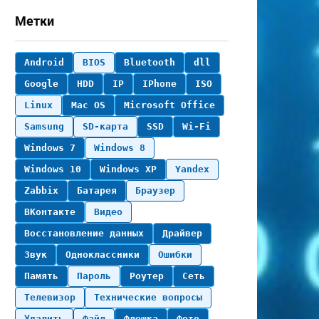
Метки
Android
BIOS
Bluetooth
dll
Google
HDD
IP
IPhone
ISO
Linux
Mac OS
Microsoft Office
Samsung
SD-карта
SSD
Wi-Fi
Windows 7
Windows 8
Windows 10
Windows XP
Yandex
Zabbix
Батарея
Браузер
ВКонтакте
Видео
Восстановление данных
Драйвер
Звук
Одноклассники
Ошибки
Память
Пароль
Роутер
Сеть
Телевизор
Технические вопросы
Удалить
Файл
Флешка
Фото