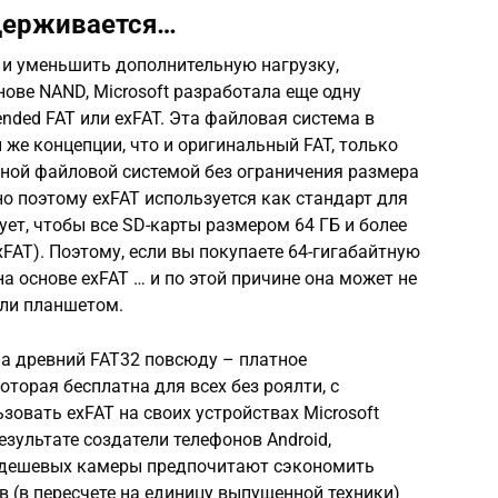
ддерживается…
 и уменьшить дополнительную нагрузку,
ове NAND, Microsoft разработала еще одну
nded FAT или exFAT. Эта файловая система в
 же концепции, что и оригинальный FAT, только
тной файловой системой без ограничения размера
о поэтому exFAT используется как стандарт для
ует, чтобы все SD-карты размером 64 ГБ и более
AT). Поэтому, если вы покупаете 64-гигабайтную
на основе exFAT … и по этой причине она может не
ли планшетом.
ла древний FAT32 повсюду – платное
оторая бесплатна для всех без роялти, с
зовать exFAT на своих устройствах Microsoft
езультате создатели телефонов Android,
и дешевых камеры предпочитают сэкономить
в (в пересчете на единицу выпущенной техники)