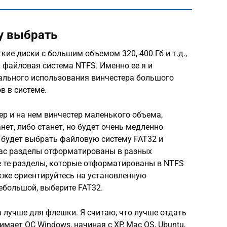
у выбрать
ие диски с большим объемом 320, 400 Гб и т.д.,
я файловая система NTFS. Именно ее я и
ального использования винчестера большого
в в системе.
ер и на нем винчестер маленького объема,
нет, либо станет, но будет очень медленно
 будет выбрать файловую систему FAT32 и
 вас разделы отформатированы в разных
е те разделы, которые отформатированы в NTFS
акже ориентируйтесь на установленную
ебольшой, выберите FAT32.
а лучше для флешки. Я считаю, что лучше отдать
имает ОС Windows, начиная с XP, Mac OS, Ubuntu,