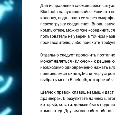
Для исправления сложившейся ситуац
Bluetooth на аудиодевайсе. Если это 
колонку, подключив ее через смартфо
перезагрузку соединения. Вновь запу
компьютере, можно уже «соединиться»
пользователь не уверен в точном наз
производителю, либо поискать требу
Отдельно следует прояснить поэтапно
может являться «ключом» к решению 
необходимо одновременно нажать клав
появившемся окне «Диспетчер устрой
выбрать меню Bluetooth, которое обы
Щелчок правой клавишей мыши даст 
драйвера». В результате данных шаго
который, кстати, должен быть подключ
компьютер. Другим способом обновле