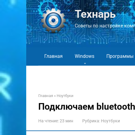
Перейти
к
Технарь
контенту
Советы по настройке компь
Главная
Windows
Программы
Главная
»
Ноутбуки
Подключаем bluetooth
На чтение:
23 мин
Рубрика:
Ноутбуки