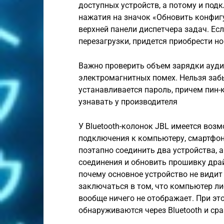
доступных устройств, а потому и под
нажатия на значок «Обновить конфиг
верхней панели диспетчера задач. Ес
перезагрузки, придется приобрести н
Важно проверить объем зарядки аудио
электромагнитных помех. Нельзя забыв
устанавливается пароль, причем пин-
узнавать у производителя
У Bluetooth-колонок JBL имеется воз
подключения к компьютеру, смартфону
поэтапно соединить два устройства, 
соединения и обновить прошивку драй
почему основное устройство не видит
заключаться в том, что компьютер либ
вообще ничего не отображает. При эт
обнаруживаются через Bluetooth и ср