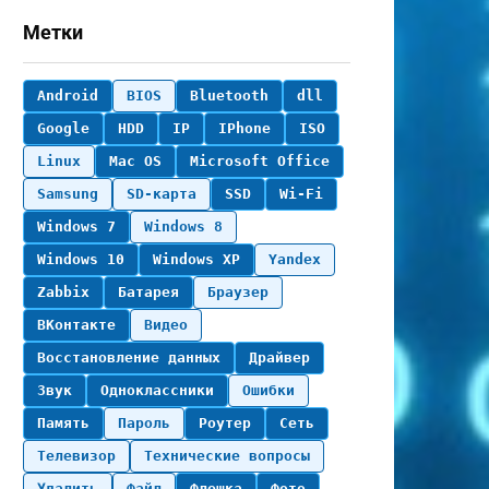
Метки
Android
BIOS
Bluetooth
dll
Google
HDD
IP
IPhone
ISO
Linux
Mac OS
Microsoft Office
Samsung
SD-карта
SSD
Wi-Fi
Windows 7
Windows 8
Windows 10
Windows XP
Yandex
Zabbix
Батарея
Браузер
ВКонтакте
Видео
Восстановление данных
Драйвер
Звук
Одноклассники
Ошибки
Память
Пароль
Роутер
Сеть
Телевизор
Технические вопросы
Удалить
Файл
Флешка
Фото