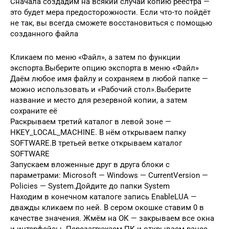
Сначала создадим на всякий случай копию реестра —
это будет мера предосторожности. Если что-то пойдёт
не так, вы всегда сможете восстановиться с помощью
созданного файла
Кликаем по меню «Файл», а затем по функции
экспорта.Выберите опцию экспорта в меню «Файл»
Даём любое имя файлу и сохраняем в любой папке —
можно использовать и «Рабочий стол».Выберите
название и место для резервной копии, а затем
сохраните её
Раскрываем третий каталог в левой зоне —
HKEY_LOCAL_MACHINE. В нём открываем папку
SOFTWARE.В третьей ветке открываем каталог
SOFTWARE
Запускаем вложенные друг в друга блоки с
параметрами: Microsoft — Windows — CurrentVersion —
Policies — System.Дойдите до папки System
Находим в конечном каталоге запись EnableLUA —
дважды кликаем по ней. В сером окошке ставим 0 в
качестве значения. Жмём на ОК — закрываем все окна
и интерфейсы. Перезагружаем ПК и открываем ранее