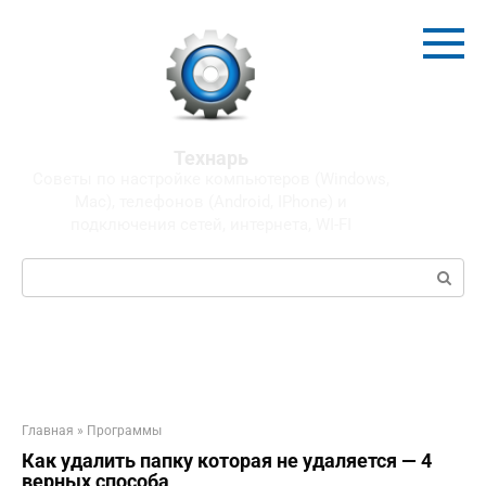
Перейти
к
контенту
Технарь
Советы по настройке компьютеров (Windows,
Mac), телефонов (Android, IPhone) и
подключения сетей, интернета, WI-FI
Поиск:
Главная
»
Программы
Как удалить папку которая не удаляется — 4
верных способа