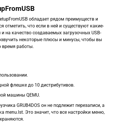
upFromUSB
SetupFromUSB обладает рядом преимуществ и
ся отметить, что если в ней и существуют какие-
ы и на качество создаваемых загрузочных USB-
т озвучить некоторые плюсы и минусы, чтобы вы
о время работы.
пользовании.
дной флешке до 10 дистрибутивов.
ьной машины QEMU.
рузчика GRUB4DOS он не подлежит перезаписи, а
 menu.lst. Это значит, что все настройки меню,
храняются.