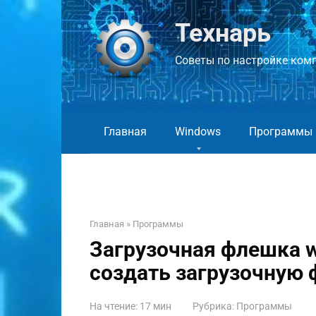
Перейти
к
Технарь
контенту
Советы по настройке компь
Главная
Windows
Программы
Главная
»
Программы
Загрузочная флешка w
создать загрузочную 
На чтение:
17 мин
Рубрика:
Программы