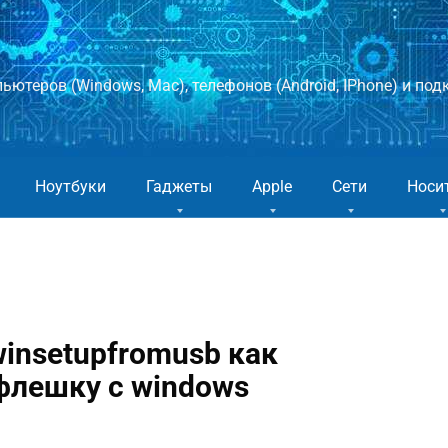
ютеров (Windows, Mac), телефонов (Android, IPhone) и подк
Ноутбуки
Гаджеты
Apple
Сети
Носи
insetupfromusb как
флешку с windows