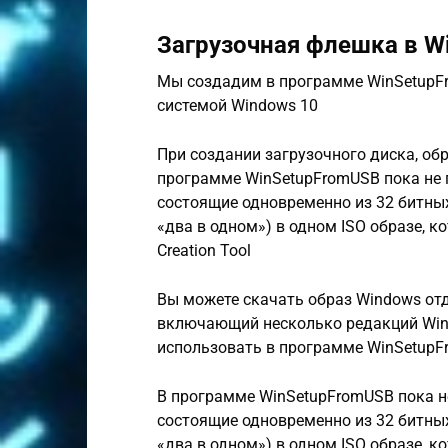
Загрузочная флешка в W
Мы создадим в программе WinSetupF
системой Windows 10
При создании загрузочного диска, об
программе WinSetupFromUSB пока не 
состоящие одновременно из 32 битных
«два в одном») в одном ISO образе, 
Creation Tool
Вы можете скачать образ Windows отд
включающий несколько редакций Wind
использовать в программе WinSetupF
В программе WinSetupFromUSB пока н
состоящие одновременно из 32 битных
«два в одном») в одном ISO образе, 