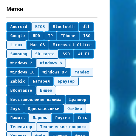
Метки
Android
BIOS
Bluetooth
dll
Google
HDD
IP
IPhone
ISO
Linux
Mac OS
Microsoft Office
Samsung
SD-карта
SSD
Wi-Fi
Windows 7
Windows 8
Windows 10
Windows XP
Yandex
Zabbix
Батарея
Браузер
ВКонтакте
Видео
Восстановление данных
Драйвер
Звук
Одноклассники
Ошибки
Память
Пароль
Роутер
Сеть
Телевизор
Технические вопросы
Удалить
Файл
Флешка
Фото