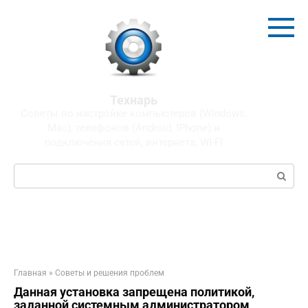
Перейти
к
контенту
Технарь
Советы по настройке компьютеров (Windows,
Mac), телефонов (Android, IPhone) и
подключения сетей, интернета, WI-FI
Поиск:
Главная
»
Советы и решения проблем
Данная установка запрещена политикой,
заданной системным администратором