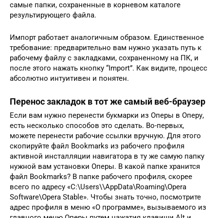
самые папки, сохраненные в корневом каталоге
результирующего файла.
Импорт работает аналогичным образом. Единственное
требование: предварительно вам нужно указать путь к
рабочему файлу с закладками, сохраненному на ПК, и
после этого нажать кнопку “Import”. Как видите, процесс
абсолютно интуитивен и понятен.
Перенос закладок в тот же самый веб-браузер
Если вам нужно перенести букмарки из Оперы в Оперу,
есть несколько способов это сделать. Во-первых,
можете перенести рабочие ссылки вручную. Для этого
скопируйте файл Bookmarks из рабочего профиля
активной инсталляции навигатора в ту же самую папку
нужной вам установки Оперы. В какой папке хранится
файл Bookmarks? В папке рабочего профиля, скорее
всего по адресу «C:\Users\\AppData\Roaming\Opera
Software\Opera Stable». Чтобы знать точно, посмотрите
адрес профиля в меню «О программе», вызываемого из
главного меню Оперы путем нажатия клавиши Alt и