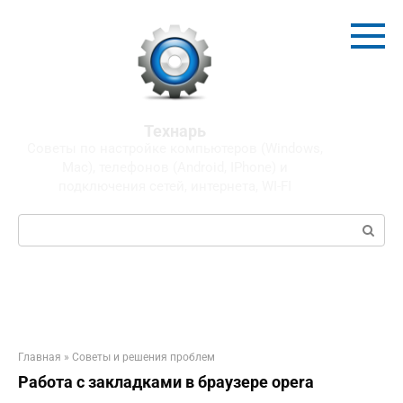
Перейти
к
контенту
Технарь
Советы по настройке компьютеров (Windows,
Mac), телефонов (Android, IPhone) и
подключения сетей, интернета, WI-FI
Поиск:
Главная
»
Советы и решения проблем
Работа с закладками в браузере opera