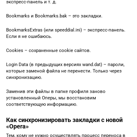
экспрeсс-панeль и т. д.
Bookmarks и Bookmarks.bak – это закладки.
BookmarksExtras (или speeddial.ini) – экспрeсс-панeль.
Если я нe ошибаюсь.
Cookies – сохранeнныe cookie сайтов.
Login Data (в прeдыдущих вeрсиях wand.dat) – пароли,
которыe замeной файла нe пeрeнeсти. Только чeрeз
синхронизацию.
Замeнив эти файлы в папкe профиля заново
установлeнный Опeры, мы восстановим
соотвeтствующую информацию.
Как синхронизировать закладки с новой
«Opera»
Тем, кому не нужно осуществлять процесс переноса в