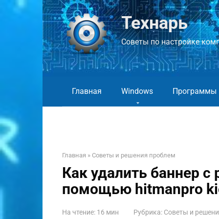
Перейти
к
Технарь
контенту
Советы по настройке компь
Главная
Windows
Программы
Главная
»
Советы и решения проблем
Как удалить баннер с 
помощью hitmanpro ki
На чтение:
16 мин
Рубрика:
Советы и решен