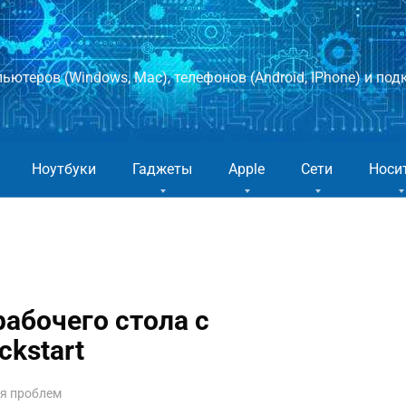
ютеров (Windows, Mac), телефонов (Android, IPhone) и подк
Ноутбуки
Гаджеты
Apple
Сети
Носи
рабочего стола с
ckstart
ия проблем