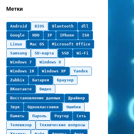
Метки
Android
BIOS
Bluetooth
dll
Google
HDD
IP
IPhone
ISO
Linux
Mac OS
Microsoft Office
Samsung
SD-карта
SSD
Wi-Fi
Windows 7
Windows 8
Windows 10
Windows XP
Yandex
Zabbix
Батарея
Браузер
ВКонтакте
Видео
Восстановление данных
Драйвер
Звук
Одноклассники
Ошибки
Память
Пароль
Роутер
Сеть
Телевизор
Технические вопросы
Удалить
Файл
Флешка
Фото