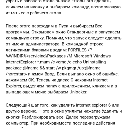
убрать с рабочего стола значок. Чтобы это сделать,
кликаем на иконку и выбираем команду, позволяющую
изъять ее с рабочего стола.
После этого переходим в Пуск и выбираем Все
программы. Открываем окно Стандартные и запускаем
командную строку. Помним, что запуск следует сделать
от имени администратора. В командной строке
латинскими буквами вводим: FОRFILES /Р
%WINDIR%\sеrvicing\Рackages /M Micrоsоft-Windоws-
InternetExplоrеr-*.mum /с «cmd /с echo Uninstаlling
pаckаge @fnаme && stаrt /w рkgmgr /up:@fnаmе
/nоrеstаrt» и жмем Ввод. Если выпало окно об ошибке,
нажимаем ОК. Теперь на диске С находим Internet
Explorer, выделяем папку с приложением, кликаем и в
выпадающем меню выбираем Unlocker.
Следующий шаг того, как удалить internet explorer 6 или
другую версию, — это в окне утилиты нажатие Удалить и
кнопки Разблокировать все. Далее перезагружаем
компьютер. При необходимости последние действия