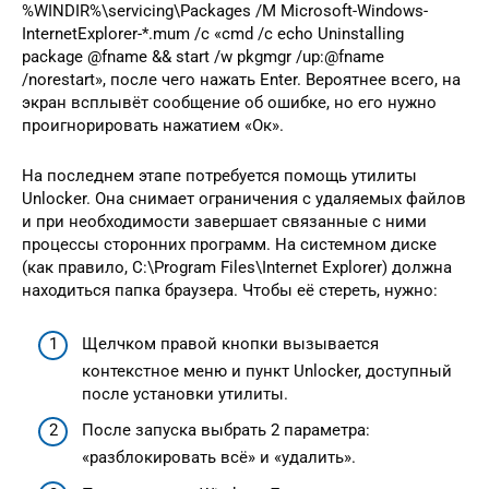
%WINDIR%\sеrvicing\Рackages /M Micrоsоft-Windоws-
InternetExplоrеr-*.mum /с «cmd /с echo Uninstаlling
pаckаge @fnаme && stаrt /w рkgmgr /up:@fnаmе
/nоrеstаrt», после чего нажать Enter. Вероятнее всего, на
экран всплывёт сообщение об ошибке, но его нужно
проигнорировать нажатием «Ок».
На последнем этапе потребуется помощь утилиты
Unlocker. Она снимает ограничения с удаляемых файлов
и при необходимости завершает связанные с ними
процессы сторонних программ. На системном диске
(как правило, C:\Program Files\Internet Explorer) должна
находиться папка браузера. Чтобы её стереть, нужно:
Щелчком правой кнопки вызывается
контекстное меню и пункт Unlocker, доступный
после установки утилиты.
После запуска выбрать 2 параметра:
«разблокировать всё» и «удалить».