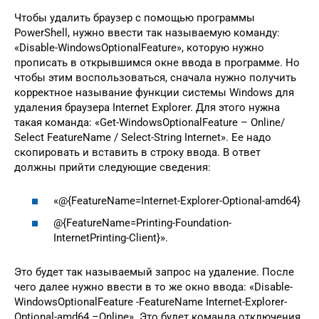
Чтобы удалить браузер с помощью программы
PowerShell, нужно ввести так называемую команду:
«Disable-WindowsOptionalFeature», которую нужно
прописать в открывшимся окне ввода в программе. Но
чтобы этим воспользоваться, сначала нужно получить
корректное называние функции системы Windows для
удаления браузера Internet Explorer. Для этого нужна
такая команда: «Get-WindowsOptionalFeature – Online/
Select FeatureName / Select-String Internet». Ее надо
скопировать и вставить в строку ввода. В ответ
должны прийти следующие сведения:
«@{FeatureName=Internet-Explorer-Optional-amd64}
@{FeatureName=Printing-Foundation-
InternetPrinting-Client}».
Это будет так называемый запрос на удаление. После
чего далее нужно ввести в то же окно ввода: «Disable-
WindowsOptionalFeature -FeatureName Internet-Explorer-
Optional-amd64 –Online». Это будет команда отключения