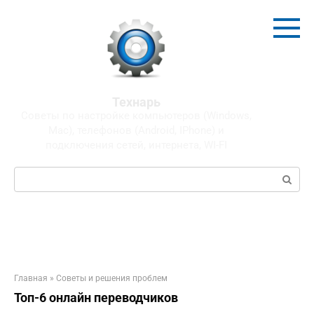
Перейти
к
контенту
Технарь
Советы по настройке компьютеров (Windows,
Mac), телефонов (Android, IPhone) и
подключения сетей, интернета, WI-FI
Поиск:
Главная
»
Советы и решения проблем
Топ-6 онлайн переводчиков