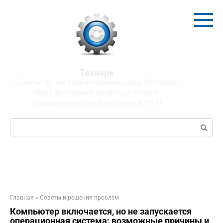
Перейти
к
контенту
Технарь
Советы по настройке компьютеров (Windows,
Mac), телефонов (Android, IPhone) и
подключения сетей, интернета, WI-FI
Поиск:
Главная
»
Советы и решения проблем
Компьютер включается, но не запускается
операционная система: возможные причины и