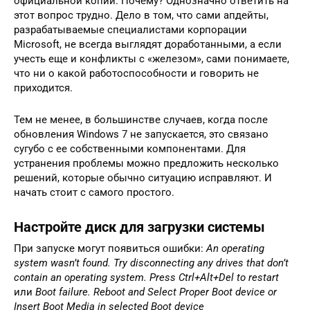
официальной копии. Почему? Однозначно ответить на
этот вопрос трудно. Дело в том, что сами апдейты,
разрабатываемые специалистами корпорации
Microsoft, не всегда выглядят доработанными, а если
учесть еще и конфликты с «железом», сами понимаете,
что ни о какой работоспособности и говорить не
приходится.
Тем не менее, в большинстве случаев, когда после
обновления Windows 7 не запускается, это связано
сугубо с ее собственными компонентами. Для
устранения проблемы можно предложить несколько
решений, которые обычно ситуацию исправляют. И
начать стоит с самого простого.
Настройте диск для загрузки системы
При запуске могут появиться ошибки:
An operating
system wasn’t found. Try disconnecting any drives that don’t
contain an operating system. Press Ctrl+Alt+Del to restart
или
Boot failure. Reboot and Select Proper Boot device or
Insert Boot Media in selected Boot device