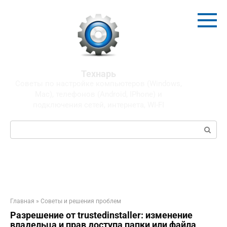
Перейти
к
контенту
Технарь
Советы по настройке компьютеров (Windows,
Mac), телефонов (Android, IPhone) и
подключения сетей, интернета, WI-FI
Поиск:
Главная
»
Советы и решения проблем
Разрешение от trustedinstaller: изменение
владельца и прав доступа папки или файла