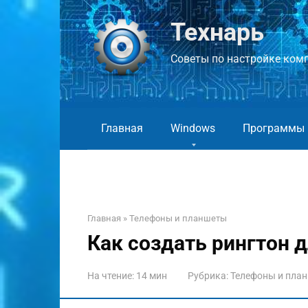
Перейти
к
Технарь
контенту
Советы по настройке компь
Главная
Windows
Программы
Главная
»
Телефоны и планшеты
Как создать рингтон д
На чтение:
14 мин
Рубрика:
Телефоны и пла