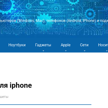
ютеров (Windows, Mac), телефонов (Android, IPhone) и подк
Ноутбуки
Гаджеты
Apple
Сети
Носи
ля iphone
ншеты