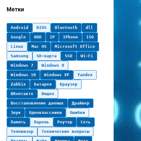
Метки
Android
BIOS
Bluetooth
dll
Google
HDD
IP
IPhone
ISO
Linux
Mac OS
Microsoft Office
Samsung
SD-карта
SSD
Wi-Fi
Windows 7
Windows 8
Windows 10
Windows XP
Yandex
Zabbix
Батарея
Браузер
ВКонтакте
Видео
Восстановление данных
Драйвер
Звук
Одноклассники
Ошибки
Память
Пароль
Роутер
Сеть
Телевизор
Технические вопросы
Удалить
Файл
Флешка
Фото