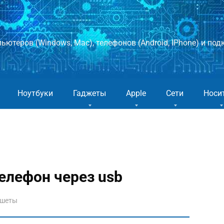
ютеров (Windows, Mac), телефонов (Android, IPhone) и подк
Ноутбуки
Гаджеты
Apple
Сети
Носи
елефон через usb
ншеты