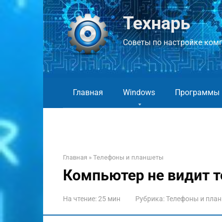
Перейти
к
Технарь
контенту
Советы по настройке компь
Главная
Windows
Программы
Главная
»
Телефоны и планшеты
Компьютер не видит т
На чтение:
25 мин
Рубрика:
Телефоны и пла