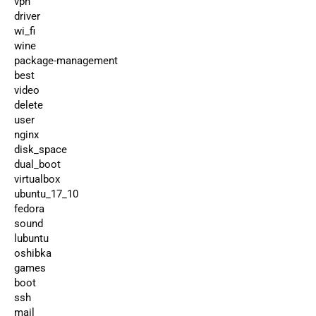
vpn
driver
wi_fi
wine
package-management
best
video
delete
user
nginx
disk_space
dual_boot
virtualbox
ubuntu_17_10
fedora
sound
lubuntu
oshibka
games
boot
ssh
mail