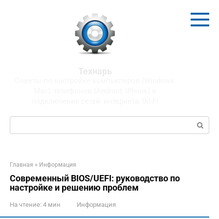
Перейти
к
контенту
Технарь
Советы по настройке компьютеров (Windows,
Mac), телефонов (Android, IPhone) и
подключения сетей, интернета, WI-FI
Поиск:
Главная
»
Информация
Современный BIOS/UEFI: руководство по
настройке и решению проблем
На чтение:
4 мин
Информация