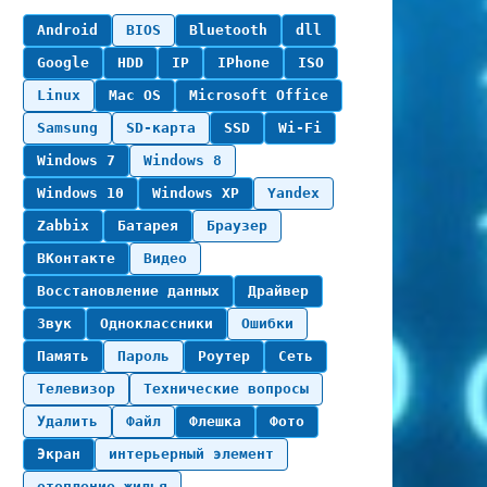
Android
BIOS
Bluetooth
dll
Google
HDD
IP
IPhone
ISO
Linux
Mac OS
Microsoft Office
Samsung
SD-карта
SSD
Wi-Fi
Windows 7
Windows 8
Windows 10
Windows XP
Yandex
Zabbix
Батарея
Браузер
ВКонтакте
Видео
Восстановление данных
Драйвер
Звук
Одноклассники
Ошибки
Память
Пароль
Роутер
Сеть
Телевизор
Технические вопросы
Удалить
Файл
Флешка
Фото
Экран
интерьерный элемент
отопление жилья