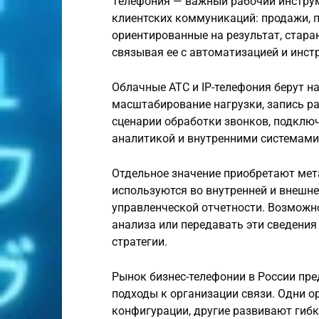
Телефония — важный рабочий инструме
клиентских коммуникаций: продажи, п
ориентированные на результат, стара
связывая ее с автоматизацией и инст
Облачные АТС и IP-телефония берут н
масштабирование нагрузки, запись ра
сценарии обработки звонков, подключ
аналитикой и внутренними системами
Отдельное значение приобретают ме
используются во внутренней и внешне
управленческой отчетности. Возможн
анализа или передавать эти сведения
стратегии.
Рынок бизнес-телефонии в России пр
подходы к организации связи. Одни о
конфигурации, другие развивают гибк