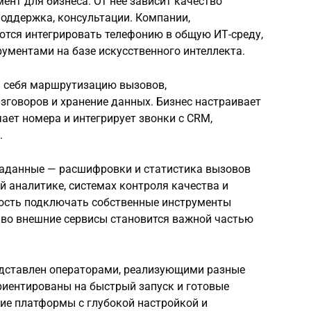
нт для бизнеса. От нее зависит качество
оддержка, консультации. Компании,
ются интегрировать телефонию в общую ИТ-среду,
рументами на базе искусственного интеллекта.
а себя маршрутизацию вызовов,
зговоров и хранение данных. Бизнес настраивает
ает номера и интегрирует звонки с CRM,
.
таданные — расшифровки и статистика вызовов
й аналитике, системах контроля качества и
ость подключать собственные инструменты
 во внешние сервисы становится важной частью
едставлен операторами, реализующими разные
риентированы на быстрый запуск и готовые
ие платформы с глубокой настройкой и