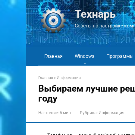
Перейти
к
Технарь
контенту
Советы по настройке компь
Главная
Windows
Программы
Главная
»
Информация
Выбираем лучшие реш
году
На чтение:
6 мин
Рубрика:
Информация