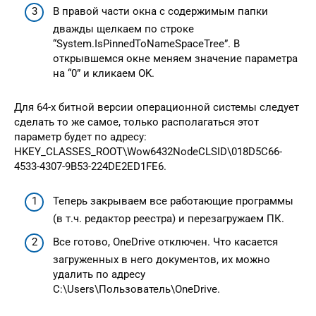
В правой части окна с содержимым папки
дважды щелкаем по строке
“Systеm.IsPinnedToNаmеSpaceTrее”. В
открывшемся окне меняем значение параметра
на “0” и кликаем OK.
Для 64-х битной версии операционной системы следует
сделать то же самое, только располагаться этот
параметр будет по адресу:
HKEY_CLASSES_ROOT\Wow6432NodeСLSID\018D5C66-
4533-4307-9B53-224DЕ2ЕD1FЕ6.
Теперь закрываем все работающие программы
(в т.ч. редактор реестра) и перезагружаем ПК.
Все готово, OneDrive отключен. Что касается
загруженных в него документов, их можно
удалить по адресу
C:\Users\Пользователь\OneDrive.