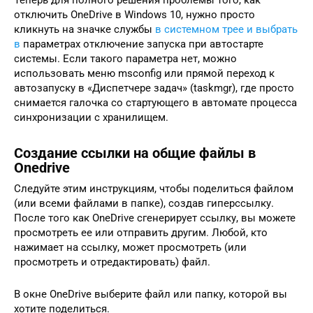
Теперь для полного решения проблемы того, как
отключить OneDrive в Windows 10, нужно просто
кликнуть на значке службы
в системном трее и выбрать
в
параметрах отключение запуска при автостарте
системы. Если такого параметра нет, можно
использовать меню msconfig или прямой переход к
автозапуску в «Диспетчере задач» (taskmgr), где просто
снимается галочка со стартующего в автомате процесса
синхронизации с хранилищем.
Создание ссылки на общие файлы в
Onedrive
Следуйте этим инструкциям, чтобы поделиться файлом
(или всеми файлами в папке), создав гиперссылку.
После того как OneDrive сгенерирует ссылку, вы можете
просмотреть ее или отправить другим. Любой, кто
нажимает на ссылку, может просмотреть (или
просмотреть и отредактировать) файл.
В окне OneDrive выберите файл или папку, которой вы
хотите поделиться.