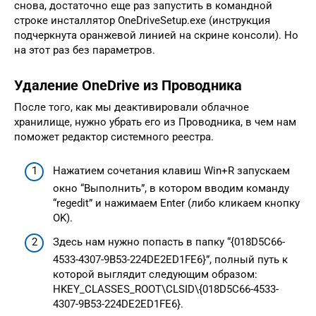
снова, достаточно еще раз запустить в командной
строке инсталлятор OneDriveSetup.exe (инструкция
подчеркнута оранжевой линией на скрине консоли). Но
на этот раз без параметров.
Удаление OneDrive из Проводника
После того, как мы деактивировали облачное
хранилище, нужно убрать его из Проводника, в чем нам
поможет редактор системного реестра.
Нажатием сочетания клавиш Win+R запускаем
окно “Выполнить”, в котором вводим команду
“regedit” и нажимаем Enter (либо кликаем кнопку
OK).
Здесь нам нужно попасть в папку “{018D5С66-
4533-4307-9B53-224DЕ2ЕD1FE6}”, полный путь к
которой выглядит следующим образом:
HKEY_CLASSES_ROOT\СLSID\{018D5С66-4533-
4307-9B53-224DЕ2ЕD1FE6}.