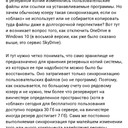
в резервной копии изменялись пользовательские
файлы или ссылки на устанавливаемые программы. Но
зачем обычному юзеру такая синхронизация, если он
«облако» не использует или не собирается копировать
туда файлы даже в долгосрочной перспективе? Вот тут
и возникает вопрос того, как отключить OneDrive в
Windows 10 (в восьмой версии, как уже было сказано
выше, это сервис SkyDrive).
И тут нужно четко понимать, что само хранилище не
предназначено для хранения резервных копий системы,
из которых ее при надобности можно было бы
восстановить. Оно затрагивает только синхронизацию
пользовательских файлов (но не программ). Поэтому,
как оказывается, по большому счету оно рядовому
юзеру и не нужно, тем более что резервирует на
винчестере определенное пространство (хотя в
«облаке» сегодня для бесплатного пользования
доступно порядка 30 Гб на сервере, на винчестере
иногда резерв достигает 7 Гб). Сама же постоянно
выполняемая синхронизация при малейшем изменении
того или иного компонента задействует ресурсы