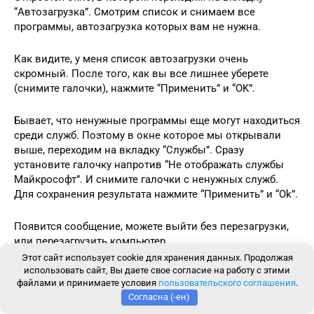
“Автозагрузка”. Смотрим список и снимаем все
программы, автозагрузка которых вам не нужна.
Как видите, у меня список автозагрузки очень
скромный. После того, как вы все лишнее уберете
(снимите галочки), нажмите “Применить” и “OK”.
Бывает, что ненужные программы еще могут находиться
среди служб. Поэтому в окне которое мы открывали
выше, переходим на вкладку “Службы”. Сразу
установите галочку напротив “Не отображать службы
Майкрософт”. И снимите галочки с ненужных служб.
Для сохранения результата нажмите “Применить” и “Ok”.
Появится сообщение, можете выйти без перезагрузки,
или перезагрузить компьютер.
Этот сайт использует cookie для хранения данных. Продолжая
использовать сайт, Вы даете свое согласие на работу с этими
Если вы отключили приличное количество программ и
файлами и принимаете условия
пользовательского соглашения
.
служб, то после перезагрузки увидите, насколько
Согласна (-ен)
быстрее включиться и будет работать ваш компьютер.