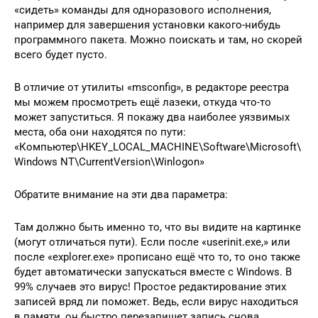
«сидеть» команды для одноразового исполнения,
например для завершения установки какого-нибудь
программного пакета. Можно поискать и там, но скорей
всего будет пусто.
В отличие от утилиты «msconfig», в редакторе реестра
мы можем просмотреть ещё лазеки, откуда что-то
может запуститься. Я покажу два наиболее уязвимых
места, оба они находятся по пути:
«Компьютер\HKEY_LOCAL_MACHINE\Software\Microsoft\
Windows NT\CurrentVersion\Winlogon»
Обратите внимание на эти два параметра:
Там должно быть именно то, что вы видите на картинке
(могут отличаться пути). Если после «userinit.exe,» или
после «explorer.exe» прописано ещё что то, то оно также
будет автоматически запускаться вместе с Windows. В
99% случаев это вирус! Простое редактирование этих
записей вряд ли поможет. Ведь, если вирус находиться
в памяти, он быстро перезапишет запись снова.