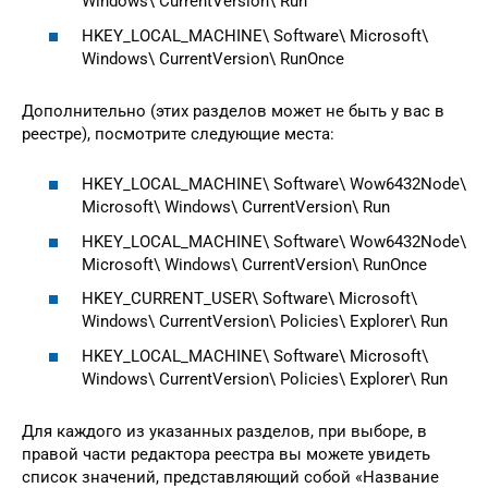
Windows\ CurrentVersion\ Run
HKEY_LOCAL_MACHINE\ Software\ Microsoft\
Windows\ CurrentVersion\ RunOnce
Дополнительно (этих разделов может не быть у вас в
реестре), посмотрите следующие места:
HKEY_LOCAL_MACHINE\ Software\ Wow6432Node\
Microsoft\ Windows\ CurrentVersion\ Run
HKEY_LOCAL_MACHINE\ Software\ Wow6432Node\
Microsoft\ Windows\ CurrentVersion\ RunOnce
HKEY_CURRENT_USER\ Software\ Microsoft\
Windows\ CurrentVersion\ Policies\ Explorer\ Run
HKEY_LOCAL_MACHINE\ Software\ Microsoft\
Windows\ CurrentVersion\ Policies\ Explorer\ Run
Для каждого из указанных разделов, при выборе, в
правой части редактора реестра вы можете увидеть
список значений, представляющий собой «Название