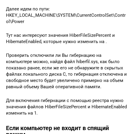
Далее идем по пути:
HKEY_LOCAL_MACHINE\SYSTEM\CurrentControlSet\Contr
ol\Power
Тут нас интересуют значения HiberFileSizePercent и
HibernateEnabled, которые нужно изменить на .
Проверить отключили ли Вы гибернацию на
компьютере можно, найдя файл hiberfil.sys, как было
показано ранее, если же его не обнаружите в скрытых
файлах локального диска С, то гибернация отключена и
свободное место будет увеличено примерно на объем
равный объему Вашей оперативной памяти.
Для включения гибернации с помощью реестра нужно
значения файлов HiberFileSizePercent и HibernateEnabled
изменить на 1.
Если компьютер не входит в спящий