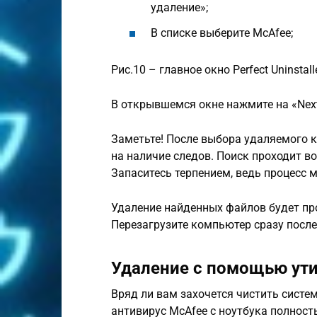
удаление»;
В списке выберите McAfee;
Рис.10 – главное окно Perfect Uninstall
В открывшемся окне нажмите на «Next
Заметьте! После выбора удаляемого 
на наличие следов. Поиск проходит во
Запаситесь терпением, ведь процесс м
Удаление найденных файлов будет пр
Перезагрузите компьютер сразу после з
Удаление с помощью ут
Вряд ли вам захочется чистить систе
антивирус McAfee с ноутбука полнос