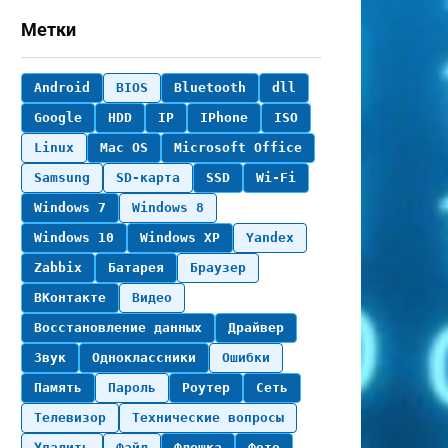
Метки
Android
BIOS
Bluetooth
dll
Google
HDD
IP
IPhone
ISO
Linux
Mac OS
Microsoft Office
Samsung
SD-карта
SSD
Wi-Fi
Windows 7
Windows 8
Windows 10
Windows XP
Yandex
Zabbix
Батарея
Браузер
ВКонтакте
Видео
Восстановление данных
Драйвер
Звук
Одноклассники
Ошибки
Память
Пароль
Роутер
Сеть
Телевизор
Технические вопросы
Удалить
Файл
Флешка
Фото