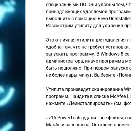
специальными ПО. Они удобны тем, чт
принадлежащих удаляемой программе
выполнить с помощью Revo Uninstaller, U
Рассмотрим утилиту для удаления пр
Это отличная утилита для удаления 
удобна тем, что не требует установки
запускать программу. В Windows 8 ее
администратора, иначе программа мож
быть не должно. При первом запуске 
не более пары минут. Выберите «Полн
Утилита произведет сканирование Wi
программ. Найдите в списке McAfee Li
нажмите «Деинсталлировать» (см. фот
Jv16 PowerTools удалит все файлы, с
МакАфи завершена. Осталось провест