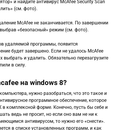
тор» и найдите антивирус McAfee Security Scan
лить» (см. фото).
даление McAfee не заканчивается. По завершении
выбрав «безопасный» режим (см. фото).
тков удаляемой программы, появится
ление будет завершено. Если не удалось McAfee
х выбрать и удалить. Обязательно перезагрузите
пили в силу.
cafee на windows 8?
компьютера, нужно разобраться, что это такое и
о антивирусное программное обеспечение, которое
 в комплексной форме. Конечно, пусть бы себе и
ать ведь не просит, но если оно вам не ни к
имеющимся антивирусом, то нужно его «снести».
ется в списке установленных программ, и как