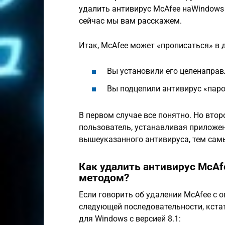
удалить антивирус МcAfee наWindows 8
сейчас мы вам расскажем.
Итак, МcAfee может «прописаться» в д
Вы установили его целенаправ
Вы подцепили антивирус «паро
В первом случае все понятно. Но второ
пользователь, устанавливая приложен
вышеуказанного антивируса, тем сам
Как удалить антивирус McA
методом?
Если говорить об удалении МcAfee с о
следующей последовательности, кста
для Windows с версией 8.1: