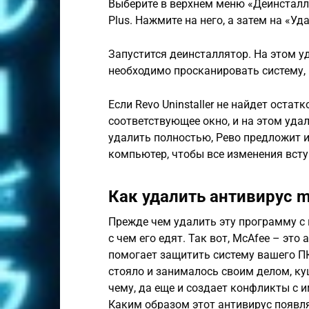
Выберите в верхнем меню «Деинсталля
Plus. Нажмите на него, а затем на «Уда
Запустится деинсталлятор. На этом у
необходимо просканировать систему, 
Если Revo Uninstaller не найдет оста
соответствующее окно, и на этом уда
удалить полностью, Рево предложит и
компьютер, чтобы все изменения всту
Как удалить антивирус m
Прежде чем удалить эту программу с 
с чем его едят. Так вот, МcAfee – эт
помогает защитить систему вашего ПК
стояло и занималось своим делом, куш
чему, да еще и создает конфликты с 
Каким образом этот антивирус появля