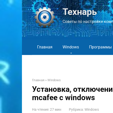
Перейти
к
Технарь
контенту
Советы по настройке компь
Главная
Windows
Программы
Главная
»
Windows
Установка, отключени
mcafee с windows
На чтение:
27 мин
Рубрика:
Windows