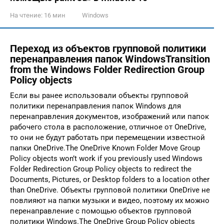
На чтение:
16 мин
Windows
Переход из объектов групповой политики
перенаправления папок WindowsTransition
from the Windows Folder Redirection Group
Policy objects
Если вы ранее использовали объекты групповой
политики перенаправления папок Windows для
перенаправления документов, изображений или папок
рабочего стола в расположение, отличное от OneDrive,
то они не будут работать при перемещении известной
папки OneDrive.The OneDrive Known Folder Move Group
Policy objects won’t work if you previously used Windows
Folder Redirection Group Policy objects to redirect the
Documents, Pictures, or Desktop folders to a location other
than OneDrive. Объекты групповой политики OneDrive не
повлияют на папки музыки и видео, поэтому их можно
перенаправление с помощью объектов групповой
политики Windows.The OneDrive Group Policy objects