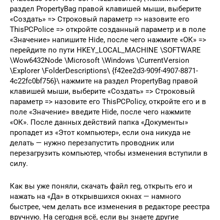
раздел PropertyBag правой клавишей мыши, выберите
«Создать» => Строковый параметр => назовите его
ThisPCPolice => откройте созданный параметр и в поле
«Значение» напишите Hide, после чего нажмите «ОК» =>
перейдите по пути HKEY_LOCAL_MACHINE \SOFTWARE
\Wow6432Node \Microsoft \Windows \CurrentVersion
\Explorer \FolderDescriptions\ {f42ee2d3-909f-4907-8871-
4c22fc0bf756}\ нажмите на раздел PropertyBag правой
клавишей мыши, выберите «Создать» => Строковый
параметр => назовите его ThisPCPolicy, откройте его и в
поле «Значение» введите Hide, после чего нажмите
«ОК». После данных действий папка «Документы»
пропадет из «Этот компьютер», если она никуда не
делать — нужно перезапустить проводник или
перезагрузить компьютер, чтобы изменения вступили в
силу.
Как вы уже поняли, скачать файл reg, открыть его и
нажать на «Да» в открывшихся окнах — намного
быстрее, чем делать все изменения в редакторе реестра
вручную. На сегодня всё, если вы знаете другие