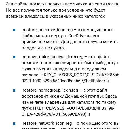
Эти файлы помогут вернуть все значки на свои места.
Но все получится только при условии что будет
изменен владелец в указанных ниже каталогах.
restore_onedrive_icon.reg – с помощью этого
файла можно вернуть OneDrive на его
привычное место. Для данного случая менять
владельца не нужно.
remove_quick_access_icon.reg – этот файл
поможет снова активировать быстрый доступ.
Нужно сменить владельца в следующем
разделе: HKEY_CLASSES_ROOT\CLSID\{679f85cb-
0220-4080-b29b-5540cc05aab6}\ShellFolder и
restore_homegroup_icon.reg – а этот файл
восстановит иконку Домашней группы. Здесь
изменяете владельца для каталога по такому
пути: HKEY_CLASSES_ROOT\CLSID\{B4FB3F98-
C1EA-428d-A78A-D1F5659CBA93} и
restore_network_icon.reg – с помощью этого вы