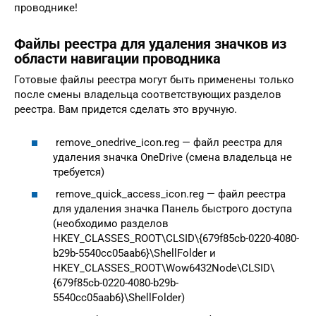
проводнике!
Файлы реестра для удаления значков из
области навигации проводника
Готовые файлы реестра могут быть применены только
после смены владельца соответствующих разделов
реестра. Вам придется сделать это вручную.
remove_onedrive_icon.reg — файл реестра для
удаления значка OneDrive (смена владельца не
требуется)
remove_quick_access_icon.reg — файл реестра
для удаления значка Панель быстрого доступа
(необходимо разделов
HKEY_CLASSES_ROOT\CLSID\{679f85cb-0220-4080-
b29b-5540cc05aab6}\ShellFolder и
HKEY_CLASSES_ROOT\Wow6432Node\CLSID\
{679f85cb-0220-4080-b29b-
5540cc05aab6}\ShellFolder)