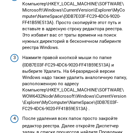
Компьютер\HKEY_LOCAL_MACHINE\SOFTWARE\
Microsoft\Windows\CurrentVersion\Explorer\MyCo
mputer\NameSpace\{0DB7E03F-FC29-4DC6-9020-
FF41B59E513A}. Просто скопируйте этот путь и
вставьте в адресную строку редактора реестра.
Это избавит вас от траты времени на поиск
нужных директорий в бесконечном лабиринте
реестра Windows.
Нажмите правой кнопкой мыши по папке
{0DB7E03F-FC29-4DC6-9020-FF41B59E513A} и
выберите Удалить. На 64-разрядной версии
Windows надо также удалить аналогичную папку,
расположенную по адресу
Компьютер\HKEY_LOCAL_MACHINE\SOFTWARE\
WOW6432Node\Microsoft\Windows\CurrentVersion
\Explorer\MyComputer\NameSpace\{0DB7E03F-
FC29-4DC6-9020-FF41B59E513A} .
После удаления всех папок просто закройте
редактор реестра. Далее откройте Диспетчер
задач, в списке процессов найдите Проводник,