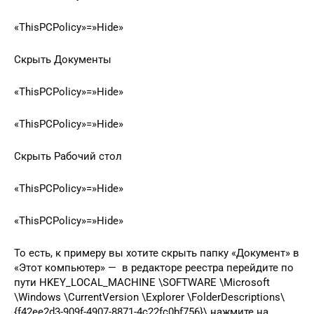
«ThisPCPolicy»=»Hide»
Скрыть Документы
«ThisPCPolicy»=»Hide»
«ThisPCPolicy»=»Hide»
Скрыть Рабочий стол
«ThisPCPolicy»=»Hide»
«ThisPCPolicy»=»Hide»
То есть, к примеру вы хотите скрыть папку «Документ» в
«Этот компьютер» — в редакторе реестра перейдите по
пути HKEY_LOCAL_MACHINE \SOFTWARE \Microsoft
\Windows \CurrentVersion \Explorer \FolderDescriptions\
{f42ee2d3-909f-4907-8871-4c22fc0bf756}\ нажмите на