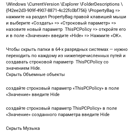
\Windows \CurrentVersion \Explorer \FolderDescriptions \
{f42ee2d3-909f-4907-8871-4c22fc0bf756} \PropertyBag =>
нажмите на раздел PropertyBag правой клавишей мыши
и выберите «Создать» => «Строковый параметр» =>
назовите новый параметр ThisPCPolicy => откройте его
и в поле «Значение» введите «Hide» => Нажмите «ОК».
Чтобы скрыть папки в 64-х разрядных системах — нужно
переходить по каждому из нижеперечисленных путей и
создавать строковой параметр ThisPCPolicy со
значением Hide.
Скрыть Объемные объекты
создайте строковый параметр «ThisPCPolicy» в поле
«Значение» введите Hide
создайте строковый параметр ThisPCPolicy» в поле
«Значение» созданного параметра введите Hide
Скрыть Музыка