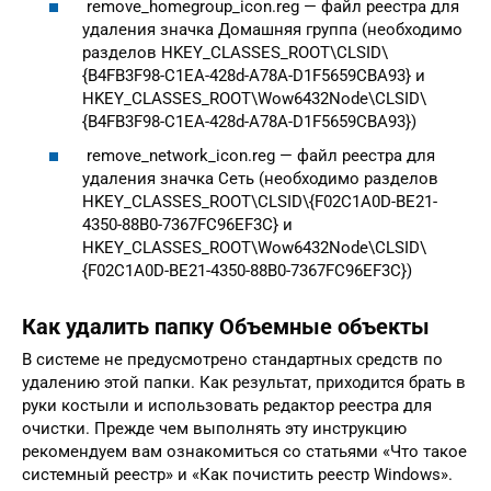
remove_homegroup_icon.reg — файл реестра для
удаления значка Домашняя группа (необходимо
разделов HKEY_CLASSES_ROOT\CLSID\
{B4FB3F98-C1EA-428d-A78A-D1F5659CBA93} и
HKEY_CLASSES_ROOT\Wow6432Node\CLSID\
{B4FB3F98-C1EA-428d-A78A-D1F5659CBA93})
remove_network_icon.reg — файл реестра для
удаления значка Сеть (необходимо разделов
HKEY_CLASSES_ROOT\CLSID\{F02C1A0D-BE21-
4350-88B0-7367FC96EF3C} и
HKEY_CLASSES_ROOT\Wow6432Node\CLSID\
{F02C1A0D-BE21-4350-88B0-7367FC96EF3C})
Как удалить папку Объемные объекты
В системе не предусмотрено стандартных средств по
удалению этой папки. Как результат, приходится брать в
руки костыли и использовать редактор реестра для
очистки. Прежде чем выполнять эту инструкцию
рекомендуем вам ознакомиться со статьями «Что такое
системный реестр» и «Как почистить реестр Windows».