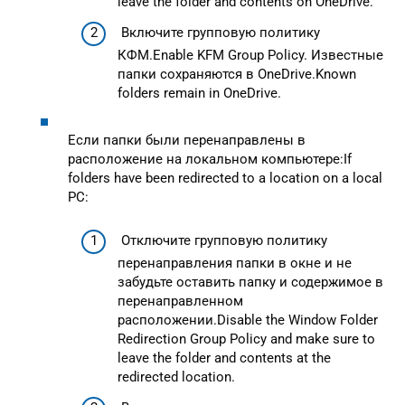
leave the folder and contents on OneDrive.
Включите групповую политику
КФМ.Enable KFM Group Policy. Известные
папки сохраняются в OneDrive.Known
folders remain in OneDrive.
Если папки были перенаправлены в
расположение на локальном компьютере:If
folders have been redirected to a location on a local
PC:
Отключите групповую политику
перенаправления папки в окне и не
забудьте оставить папку и содержимое в
перенаправленном
расположении.Disable the Window Folder
Redirection Group Policy and make sure to
leave the folder and contents at the
redirected location.