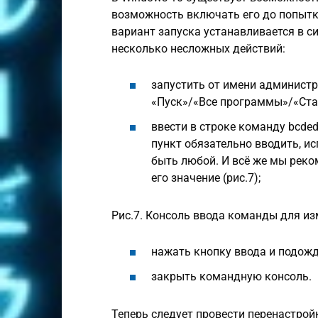
возможность включать его до попытк
вариант запуска устанавливается в с
несколько несложных действий:
запустить от имени админист
«Пуск»/«Все программы»/«Ста
ввести в строке команду bcdedi
пункт обязательно вводить, и
быть любой. И всё же мы рек
его значение (рис.7);
Рис.7. Консоль ввода команды для и
нажать кнопку ввода и подож
закрыть командную консоль.
Теперь следует провести перенастрой