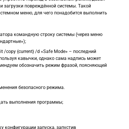
и загрузки повреждённой системы. Такой
истемном меню, для чего понадобится выполнить
ратора командную строку системы (через меню
ндартные»);
t /copy {current} /d «Safe Mode» – последний
спользуя кавычки, однако сама надпись может
омендуем обозначить режим фразой, поясняющей
зменения безопасного режима.
дать выполнения программы;
ку конфигурации запуска, запустив