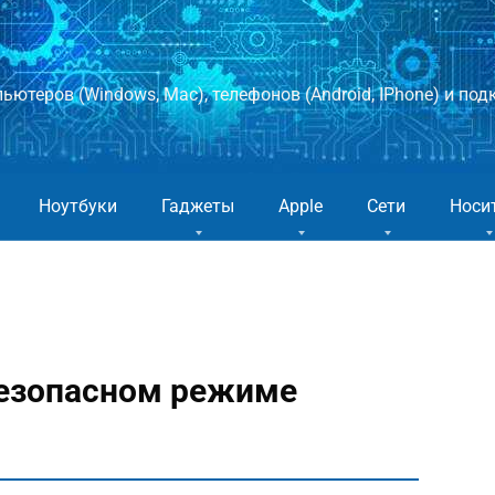
ютеров (Windows, Mac), телефонов (Android, IPhone) и подк
Ноутбуки
Гаджеты
Apple
Сети
Носи
безопасном режиме