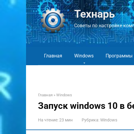
Перейти
к
Технарь
контенту
Советы по настройке компь
Главная
Windows
Программы
Главная
»
Windows
Запуск windows 10 в 
На чтение:
23 мин
Рубрика:
Windows