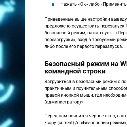
Нажать «Ок» либо «Применить
Приведенные выше настройки выведут
предложено осуществить перезапуск 
безопасный режим, нажав пункт «Пере
перезагрузки», вход в требуемый ре
либо после его первого перезапуска.
Безопасный режим на W
командной строки
Загрузиться в безопасный режим с п
практичным и поучительным способом
правой кнопкой мыши, где необходим
(администратор)».
Перед вам появится черное окно, в к
/copy {current} /d «Безoпасный рeжим»