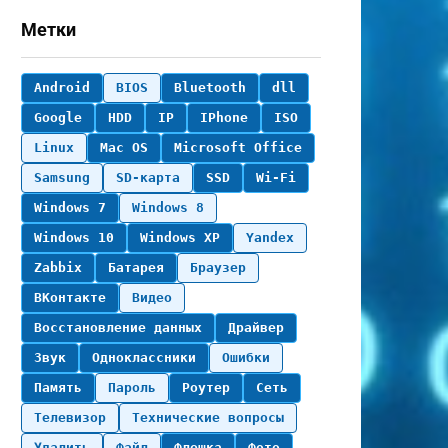
Метки
Android
BIOS
Bluetooth
dll
Google
HDD
IP
IPhone
ISO
Linux
Mac OS
Microsoft Office
Samsung
SD-карта
SSD
Wi-Fi
Windows 7
Windows 8
Windows 10
Windows XP
Yandex
Zabbix
Батарея
Браузер
ВКонтакте
Видео
Восстановление данных
Драйвер
Звук
Одноклассники
Ошибки
Память
Пароль
Роутер
Сеть
Телевизор
Технические вопросы
Удалить
Файл
Флешка
Фото