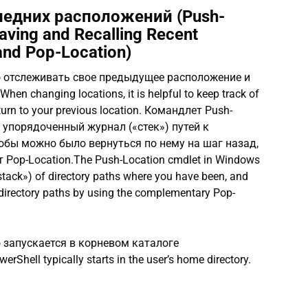
ледних расположений (Push-
aving and Recalling Recent
and Pop-Location)
 отслеживать свое предыдущее расположение и
 changing locations, it is helpful to keep track of
turn to your previous location. Командлет Push-
т упорядоченный журнал («стек») путей к
обы можно было вернуться по нему на шаг назад,
op-Location.The Push-Location cmdlet in Windows
stack») of directory paths where you have been, and
 directory paths by using the complementary Pop-
 запускается в корневом каталоге
hell typically starts in the user’s home directory.