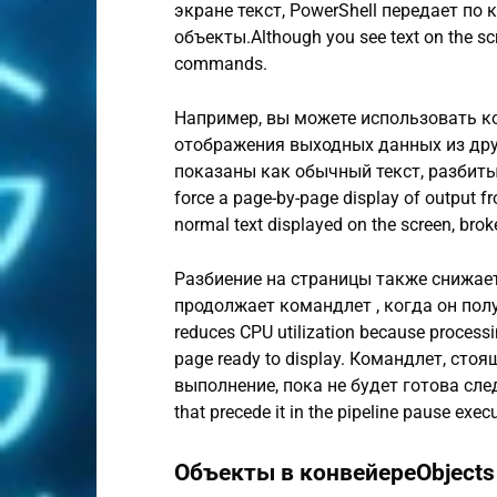
экране текст, PowerShell передает по
объекты.Although you see text on the scr
commands.
Например, вы можете использовать к
отображения выходных данных из дру
показаны как обычный текст, разбитый 
force a page-by-page display of output f
normal text displayed on the screen, brok
Разбиение на страницы также снижает
продолжает командлет , когда он пол
reduces CPU utilization because processi
page ready to display. Командлет, ст
выполнение, пока не будет готова сл
that precede it in the pipeline pause execu
Объекты в конвейереObjects i