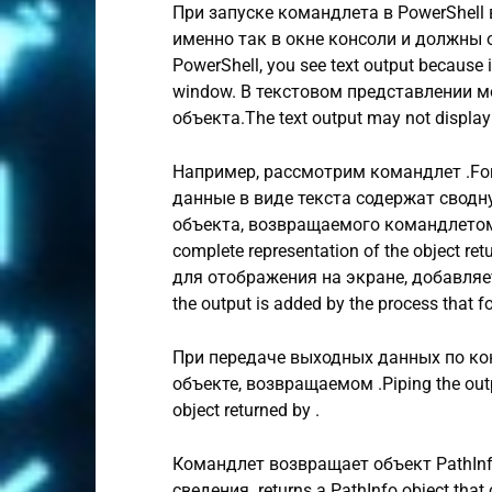
При запуске командлета в PowerShell
именно так в окне консоли и должны о
PowerShell, you see text output because it
window. В текстовом представлении м
объекта.The text output may not display a
Например, рассмотрим командлет .For 
данные в виде текста содержат сводн
объекта, возвращаемого командлетом .T
complete representation of the object 
для отображения на экране, добавляе
the output is added by the process that f
При передаче выходных данных по ко
объекте, возвращаемом .Piping the out
object returned by .
Командлет возвращает объект PathInf
сведения. returns a PathInfo object that 