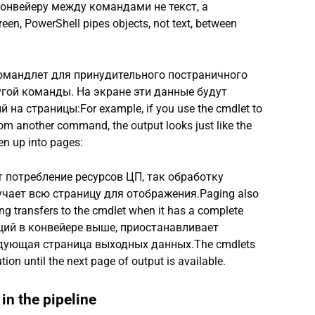
 конвейеру между командами не текст, а
een, PowerShell pipes objects, not text, between
омандлет для принудительного постраничного
гой команды. На экране эти данные будут
на страницы:For example, if you use the cmdlet to
rom another command, the output looks just like the
en up into pages:
 потребление ресурсов ЦП, так обработку
учает всю страницу для отображения.Paging also
ng transfers to the cmdlet when it has a complete
оящий в конвейере выше, приостанавливает
едующая страница выходных данных.The cmdlets
tion until the next page of output is available.
n the pipeline