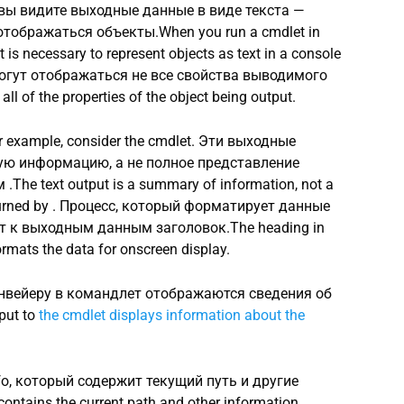
 вы видите выходные данные в виде текста —
тображаться объекты.When you run a cmdlet in
 is necessary to represent objects as text in a console
огут отображаться не все свойства выводимого
ll of the properties of the object being output.
example, consider the cmdlet. Эти выходные
ую информацию, а не полное представление
he text output is a summary of information, not a
returned by . Процесс, который форматирует данные
т к выходным данным заголовок.The heading in
ormats the data for onscreen display.
нвейеру в командлет отображаются сведения об
put to
the cmdlet displays information about the
o, который содержит текущий путь и другие
contains the current path and other information.