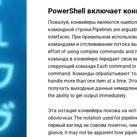
PowerShell включает конв
Пожалуй, конвейеры являются наибол
командной строки.Pipelines are arguabl
interfaces. При правильном использ
командами и отслеживание потока выпо
effort of using complex commands and ma
команда в конвейере передает свои в
следующей команде.Each command in a pip
command. Команды обрабатывают толь
handle more than one item at a time. 
получать выходные данные немедленно.
the ability to get output immediately.
Эта нотация конвейера похожа на нот
оболочках.The notation used for pipelines
первый взгляд не совсем понятно, чем 
glance, it may not be apparent how pipel