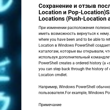
Сохранение и отзыв пос
Location и Pop-Location)S
Locations (Push-Location 
При изменении расположения полезно
иметь возможность вернуться к нему.When
where you have been and to be able to re
Location в Windows PowerShell создае
каталогам, которые вы открывали, чт
используя дополнительный командлет P
PowerShell creates a ordered history (a «
you can step back through the history of
Location cmdlet.
Например, Windows PowerShell обычно
пользователя.For example, Windows PowerS
Примечание