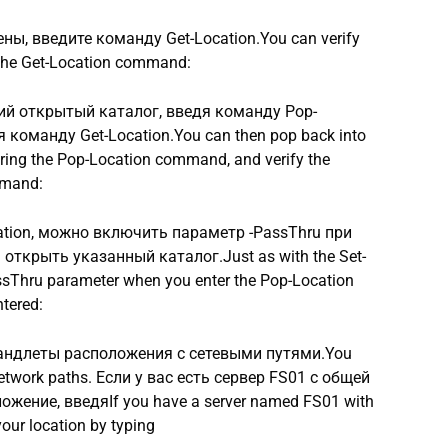
ы, введите команду Get-Location.You can verify
g the Get-Location command:
ий открытый каталог, введя команду Pop-
 команду Get-Location.You can then pop back into
tering the Pop-Location command, and verify the
mmand:
ation, можно включить параметр -PassThru при
открыть указанный каталог.Just as with the Set-
assThru parameter when you enter the Pop-Location
ntered:
андлеты расположения с сетевыми путями.You
network paths. Если у вас есть сервер FS01 с общей
жение, введяIf you have a server named FS01 with
our location by typing