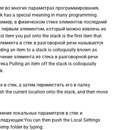
ние во многих параметрах программирования,
k has a special meaning in many programming
апример, в физическом стеке элементов последний
я первым элементом, который можно извлечь из
st item you put onto the stack is the first item that
е элемента в стек в разговорной речи называется
g an item to a stack is colloquially known as
влечение элемента из стека в разговорной речи
Pulling an item off the stack is colloquially
k.
в стек, а затем переместить его в папку
the current location onto the stack, and then move
жение локальных параметров в стек и
ледующее:You can then push the Local Settings
Temp folder by typing: