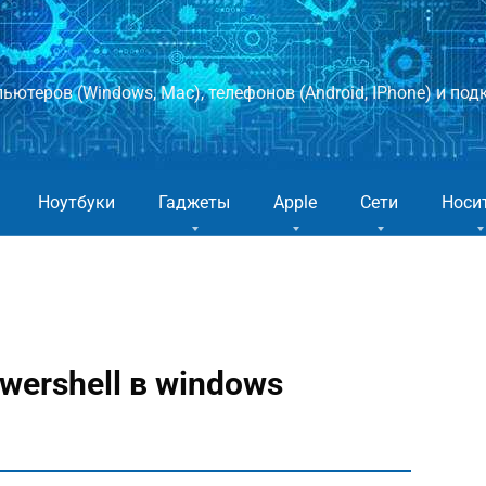
ютеров (Windows, Mac), телефонов (Android, IPhone) и подк
Ноутбуки
Гаджеты
Apple
Сети
Носи
wershell в windows