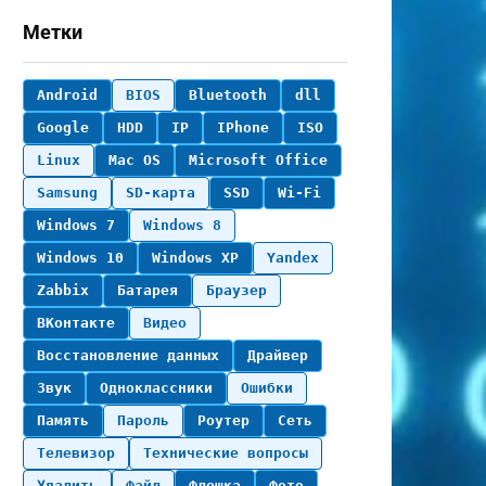
Метки
Android
BIOS
Bluetooth
dll
Google
HDD
IP
IPhone
ISO
Linux
Mac OS
Microsoft Office
Samsung
SD-карта
SSD
Wi-Fi
Windows 7
Windows 8
Windows 10
Windows XP
Yandex
Zabbix
Батарея
Браузер
ВКонтакте
Видео
Восстановление данных
Драйвер
Звук
Одноклассники
Ошибки
Память
Пароль
Роутер
Сеть
Телевизор
Технические вопросы
Удалить
Файл
Флешка
Фото