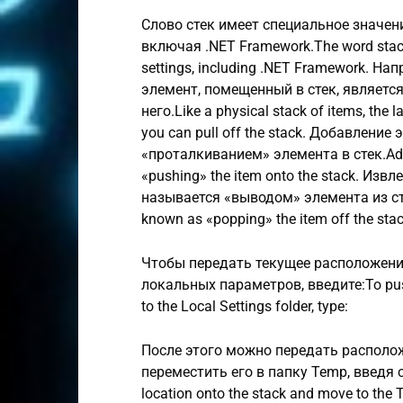
Слово стек имеет специальное значе
включая .NET Framework.The word stac
settings, including .NET Framework. Н
элемент, помещенный в стек, являетс
него.Like a physical stack of items, the la
you can pull off the stack. Добавлени
«проталкиванием» элемента в стек.Addin
«pushing» the item onto the stack. Из
называется «выводом» элемента из стека.
known as «popping» the item off the stac
Чтобы передать текущее расположение 
локальных параметров, введите:To push 
to the Local Settings folder, type:
После этого можно передать располо
переместить его в папку Temp, введя с
location onto the stack and move to the 