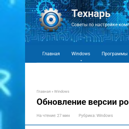
Перейти
к
Технарь
контенту
Советы по настройке компь
Главная
Windows
Программы
Главная
»
Windows
Обновление версии po
На чтение:
27 мин
Рубрика:
Windows