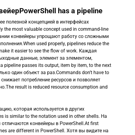
ейерPowerShell has a pipeline
ее полезной концепцией в интерфейсах
y the most valuable concept used in command-line
овании конвейеры упрощают работу со сложными
лнения.When used properly, pipelines reduce the
ke it easier to see the flow of work. Каждая
ыходные данные, элемент за элементом,
eline passes its output, item by item, to the next
ко один объект за раз.Commands don’t have to
Это снижает потребление ресурсов и позволяет
The result is reduced resource consumption and
ацию, которая используется в других
 is similar to the notation used in other shells. На
отличаются конвейеры в PowerShell.At first
ines are different in PowerShell. Хотя вы видите на