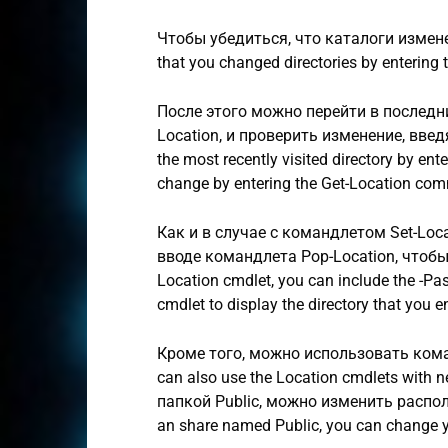
Чтобы убедиться, что каталоги изменен
that you changed directories by enterin
После этого можно перейти в последн
Location, и проверить изменение, введя
the most recently visited directory by en
change by entering the Get-Location co
Как и в случае с командлетом Set-Loc
вводе командлета Pop-Location, чтобы 
Location cmdlet, you can include the -P
cmdlet to display the directory that you e
Кроме того, можно использовать ком
can also use the Location cmdlets with 
папкой Public, можно изменить располо
an share named Public, you can change y