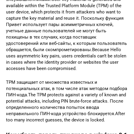
available within the Trusted Platform Module (TPM) of the
user device, which protects it from attackers who want to
capture the key material and reuse it. Поскольку функция
Привет использует пары асимметричных ключей,
учетные данные пользователей не могут быть
похищены в тех случаях, когда поставщик
удостоверений или веб-сайты, к которым пользователь
обращается, были скомпрометированы.Because Hello
uses asymmetric key pairs, users credentials can’t be stolen
in cases where the identity provider or websites the user
accesses have been compromised.
TPM защищает от множества известных и
потенциальных атак, в том числе атак методом подбора
ПИН-кода.The TPM protects against a variety of known and
potential attacks, including PIN brute-force attacks. После
определенного количества попыток ввода
неправильного ПИН-кода устройство блокируется.After
too many incorrect guesses, the device is locked.