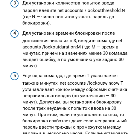
Для установки количества попыток ввода
пароля введите net accounts /lockoutthreshold:N
(где N — число попыток угадать пароль до
блокировки).
Для установки времени блокировки после
достижения числа из п.3, введите команду net
accounts /lockoutduration:M (где M — время в
минутах, причем на значениях менее 30 команда
выдает ошибку, а по умолчанию уже задано 30
минут).
Еще одна команда, где время T указывается
также в минутах: net accounts /lockoutwindow:T
устанавливает «окно» между сбросами счетчика
неправильных вводов (по умолчанию — 30
минут). Допустим, вы установили блокировку
после трех неудачных попыток ввода на 30
минут. При этом, если не установить «окно», то
блокировка сработает даже если неправильный
пароль ввести трижды с промежутком между
вводами в несколько часов. Если же установить