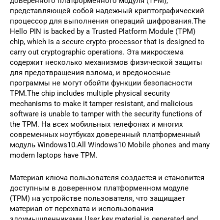
доверенного платформенного модуля (TPM),
представляющей собой надежный криптографический
процессор для выполнения операций шифрования.The
Hello PIN is backed by a Trusted Platform Module (TPM)
chip, which is a secure crypto-processor that is designed to
carry out cryptographic operations. Эта микросхема
содержит несколько механизмов физической защиты
для предотвращения взлома, и вредоносные
программы не могут обойти функции безопасности
TPM.The chip includes multiple physical security
mechanisms to make it tamper resistant, and malicious
software is unable to tamper with the security functions of
the TPM. На всех мобильных телефонах и многих
современных ноутбуках доверенный платформенный
модуль Windows10.All Windows10 Mobile phones and many
modern laptops have TPM.
Материал ключа пользователя создается и становится
доступным в доверенном платформенном модуле
(TPM) на устройстве пользователя, что защищает
материал от перехвата и использования
злоумышленниками.User key material is generated and