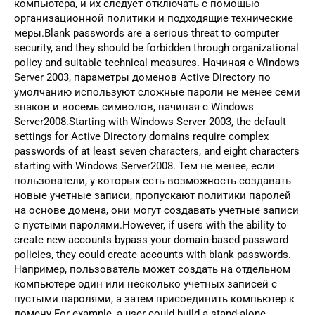
компьютера, и их следует отключать с помощью
организационной политики и подходящие технические
меры.Blank passwords are a serious threat to computer
security, and they should be forbidden through organizational
policy and suitable technical measures. Начиная с Windows
Server 2003, параметры доменов Active Directory по
умолчанию используют сложные пароли не менее семи
знаков и восемь символов, начиная с Windows
Server2008.Starting with Windows Server 2003, the default
settings for Active Directory domains require complex
passwords of at least seven characters, and eight characters
starting with Windows Server2008. Тем не менее, если
пользователи, у которых есть возможность создавать
новые учетные записи, пропускают политики паролей
на основе домена, они могут создавать учетные записи
с пустыми паролями.However, if users with the ability to
create new accounts bypass your domain-based password
policies, they could create accounts with blank passwords.
Например, пользователь может создать на отдельном
компьютере один или несколько учетных записей с
пустыми паролями, а затем присоединить компьютер к
домену.For example, a user could build a stand-alone