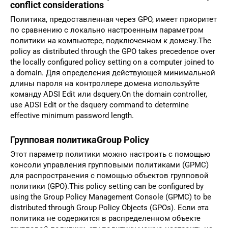
conflict considerations
Политика, предоставленная через GPO, имеет приоритет
по сравнению с локально настроенным параметром
политики на компьютере, подключенном к домену.The
policy as distributed through the GPO takes precedence over
the locally configured policy setting on a computer joined to
a domain. Для определения действующей минимальной
длины пароля на контроллере домена используйте
команду ADSI Edit или dsquery.On the domain controller,
use ADSI Edit or the dsquery command to determine
effective minimum password length.
Групповая политикаGroup Policy
Этот параметр политики можно настроить с помощью
консоли управления групповыми политиками (GPMC)
для распространения с помощью объектов групповой
политики (GPO).This policy setting can be configured by
using the Group Policy Management Console (GPMC) to be
distributed through Group Policy Objects (GPOs). Если эта
политика не содержится в распределенном объекте