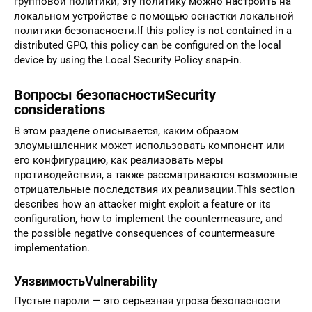
групповой политики, эту политику можно настроить на
локальном устройстве с помощью оснастки локальной
политики безопасности.If this policy is not contained in a
distributed GPO, this policy can be configured on the local
device by using the Local Security Policy snap-in.
Вопросы безопасностиSecurity
considerations
В этом разделе описывается, каким образом
злоумышленник может использовать компонент или
его конфигурацию, как реализовать меры
противодействия, а также рассматриваются возможные
отрицательные последствия их реализации.This section
describes how an attacker might exploit a feature or its
configuration, how to implement the countermeasure, and
the possible negative consequences of countermeasure
implementation.
УязвимостьVulnerability
Пустые пароли — это серьезная угроза безопасности