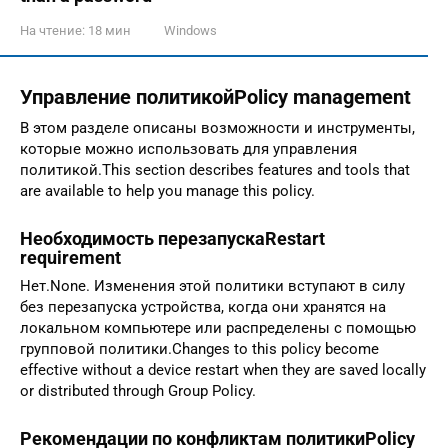
На чтение:
18 мин
Windows
Управление политикойPolicy management
В этом разделе описаны возможности и инструменты,
которые можно использовать для управления
политикой.This section describes features and tools that
are available to help you manage this policy.
Необходимость перезапускаRestart
requirement
Нет.None. Изменения этой политики вступают в силу
без перезапуска устройства, когда они хранятся на
локальном компьютере или распределены с помощью
групповой политики.Changes to this policy become
effective without a device restart when they are saved locally
or distributed through Group Policy.
Рекомендации по конфликтам политикиPolicy