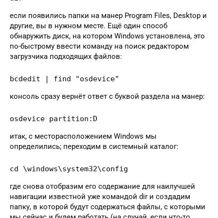
если появились папки на манер Program Files, Desktop и
другие, вы в нужном месте. Ещё один способ
обнаружить диск, на котором Windows установлена, это
по-быстрому ввести команду на поиск редактором
загрузчика подходящих файлов:
bcdedit | find "osdevice"
консоль сразу вернёт ответ с буквой раздела на манер:
osdevice partition:D
итак, с месторасположением Windows мы
определились; переходим в системный каталог:
cd \windows\system32\config
где снова отобразим его содержание для наилучшей
навигации известной уже командой dir и создадим
папку, в которой будут содержаться файлы, с которыми
мы сейчас и будем работать (на случай, если что-то