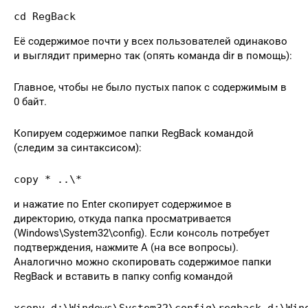
cd RegBack
Её содержимое почти у всех пользователей одинаково
и выглядит примерно так (опять команда dir в помощь):
Главное, чтобы не было пустых папок с содержимым в
0 байт.
Копируем содержимое папки RegBack командой
(следим за синтаксисом):
copy * ..\*
и нажатие по Enter скопирует содержимое в
директорию, откуда папка просматривается
(Windows\System32\config). Если консоль потребует
подтверждения, нажмите A (на все вопросы).
Аналогично можно скопировать содержимое папки
RegBack и вставить в папку config командой
xcopy d:\Windows\System32\config\regback d:\Win