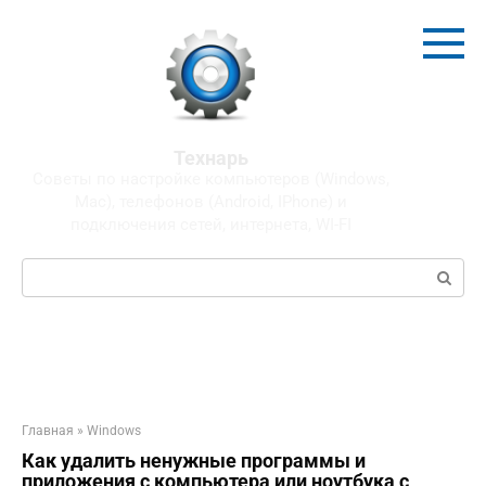
Перейти
к
контенту
Технарь
Советы по настройке компьютеров (Windows,
Mac), телефонов (Android, IPhone) и
подключения сетей, интернета, WI-FI
Поиск:
Главная
»
Windows
Как удалить ненужные программы и
приложения с компьютера или ноутбука с