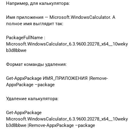
Например, для калькулятора:
Имя приложения — Microsoft.WindowsCalculator. А
полное имя выглядит так:
PackageFullName :
Microsoft.WindowsCalculator_6.3.9600.20278_x64__10weky
b3d8bbwe
Формат команды удаления:
Get-AppxPackage ИМЯ_ПРИЛОЖЕНИЯ |Remove-
AppxPackage –package
Удаление калькулятора:
Get-AppxPackage
Microsoft.WindowsCalculator_6.3.9600.20278_x64__10weky
b3d8bbwe |Remove-AppxPackage –package